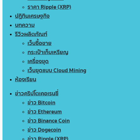
ราคา Ripple (XRP)
ปฏิทินเศรษฐกิจ
บทความ
รีวิวผลิตภัณฑ์
เว็บซื้อขาย
กระเป๋าเก็บเหรียญ
เครื่องขุด
เว็บขุดแบบ Cloud Mining
ห้องเรียน
ข่าวคริปโตเคอเรนซี่
ข่าว Bitcoin
ข่าว Ethereum
ข่าว Binance Coin
ข่าว Dogecoin
ข่าว Ripple (XRP)