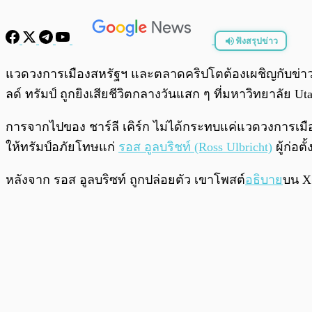
ฟังสรุปข่าว
พร้อมเล่น
แวดวงการเมืองสหรัฐฯ และตลาดคริปโตต้องเผชิญกับข่าวสุดส
ลด์ ทรัมป์ ถูกยิงเสียชีวิตกลางวันแสก ๆ ที่มหาวิทยาลัย U
การจากไปของ ชาร์ลี เคิร์ก ไม่ได้กระทบแค่แวดวงการเมือ
ให้ทรัมป์อภัยโทษแก่
รอส อูลบริชท์ (Ross Ulbricht)
ผู้ก่อต
หลังจาก รอส อูลบริซท์ ถูกปล่อยตัว เขาโพสต์
อธิบาย
บน X 