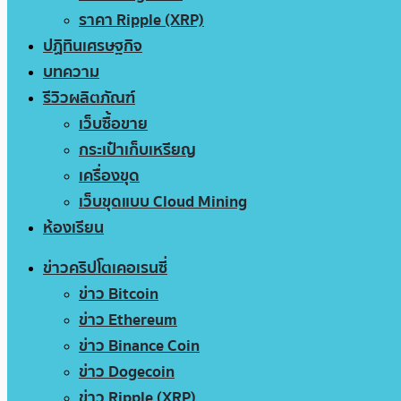
ราคา Ripple (XRP)
ปฏิทินเศรษฐกิจ
บทความ
รีวิวผลิตภัณฑ์
เว็บซื้อขาย
กระเป๋าเก็บเหรียญ
เครื่องขุด
เว็บขุดแบบ Cloud Mining
ห้องเรียน
ข่าวคริปโตเคอเรนซี่
ข่าว Bitcoin
ข่าว Ethereum
ข่าว Binance Coin
ข่าว Dogecoin
ข่าว Ripple (XRP)