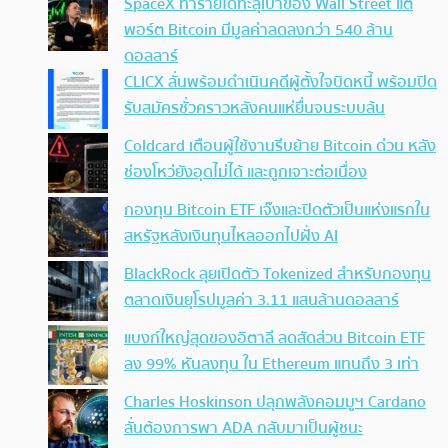
SpaceX ทำรายได้ทะลุเป้าของ Wall Street แต่
พอร์ต Bitcoin มีมูลค่าลดลงกว่า 540 ล้าน
ดอลลาร์
CLICX ลั่นพร้อมดำเนินคดีผู้ตั้งใจบิดหนี้ พร้อมปิด
รับสมัครชั่วคราวหลังคนแห่ยื่นจนระบบล้น
Coldcard เตือนผู้ใช้งานรีบย้าย Bitcoin ด่วน หลัง
ช่องโหว่ยังอุดไม่ได้ และถูกเจาะต่อเนื่อง
กองทุน Bitcoin ETF เจ๊งและปิดตัวเป็นแห่งแรกใน
สหรัฐหลังเงินทุนไหลออกไปฝั่ง AI
BlackRock ลุยเปิดตัว Tokenized สำหรับกองทุน
ตลาดเงินยุโรปมูลค่า 3.11 แสนล้านดอลลาร์
แบงก์ใหญ่สุดของอิตาลี ลดสัดส่วน Bitcoin ETF
ลง 99% หันลงทุน ใน Ethereum แทนถึง 3 เท่า
Charles Hoskinson ปลุกพลังคอมมูฯ Cardano
ลั่นต้องการพา ADA กลับมาเป็นผู้ชนะ