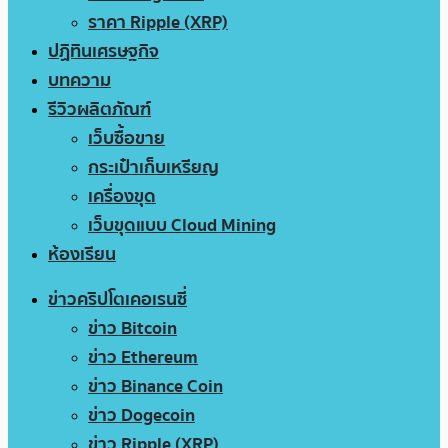
ราคา Ripple (XRP)
ปฏิทินเศรษฐกิจ
บทความ
รีวิวผลิตภัณฑ์
เว็บซื้อขาย
กระเป๋าเก็บเหรียญ
เครื่องขุด
เว็บขุดแบบ Cloud Mining
ห้องเรียน
ข่าวคริปโตเคอเรนซี่
ข่าว Bitcoin
ข่าว Ethereum
ข่าว Binance Coin
ข่าว Dogecoin
ข่าว Ripple (XRP)