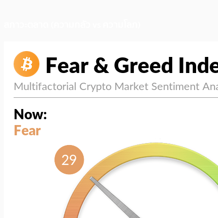
สภาวะตลาด (ความกลัว vs ความโลภ)