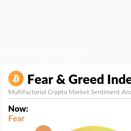
สภาวะตลาด (ความกลัว vs ความโลภ)