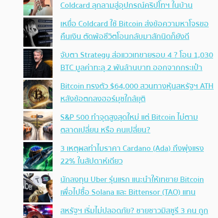
Coldcard ลุกลามสู่อุปกรณ์คริปโทฯ ในบ้าน
เหยื่อ Coldcard ใช้ Bitcoin ส่งข้อความหาโจรขอ
คืนเงิน ตัดพ้อชีวิตโอนกลับมาสักนิดก็ยังดี
จับตา Strategy ส่อแววเทขายรอบ 4 ? โอน 1,030
BTC มูลค่าทะลุ 2 พันล้านบาท ออกจากกระเป๋า
Bitcoin ทรงตัว $64,000 สวนทางหุ้นสหรัฐฯ ATH
หลังข้อตกลงฮอร์มุซใกล้ยุติ
S&P 500 ทำจุดสูงสุดใหม่ แต่ Bitcoin ไม่ตาม
ตลาดเปลี่ยน หรือ คนเปลี่ยน?
3 เหตุผลทำไมราคา Cardano (Ada) ถึงพุ่งแรง
22% ในสัปดาห์เดียว
นักลงทุน Uber รุ่นแรก แนะนำให้เทขาย Bitcoin
เพื่อไปซื้อ Solana และ Bittensor (TAO) แทน
สหรัฐฯ เริ่มไม่ปลอดภัย? ชายชาวมิสซูรี 3 คน ถูก