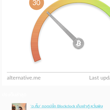
ประเด็นล่าสุด
‘อ.ตั๊ม’ ถอดปลั้ก Blockclock เก็บเข้าตู้ หวั่นพิษ