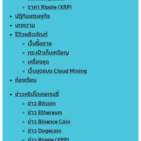
ราคา Ripple (XRP)
ปฏิทินเศรษฐกิจ
บทความ
รีวิวผลิตภัณฑ์
เว็บซื้อขาย
กระเป๋าเก็บเหรียญ
เครื่องขุด
เว็บขุดแบบ Cloud Mining
ห้องเรียน
ข่าวคริปโตเคอเรนซี่
ข่าว Bitcoin
ข่าว Ethereum
ข่าว Binance Coin
ข่าว Dogecoin
ข่าว Ripple (XRP)