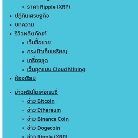
ราคา Ripple (XRP)
ปฏิทินเศรษฐกิจ
บทความ
รีวิวผลิตภัณฑ์
เว็บซื้อขาย
กระเป๋าเก็บเหรียญ
เครื่องขุด
เว็บขุดแบบ Cloud Mining
ห้องเรียน
ข่าวคริปโตเคอเรนซี่
ข่าว Bitcoin
ข่าว Ethereum
ข่าว Binance Coin
ข่าว Dogecoin
ข่าว Ripple (XRP)