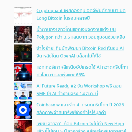
Cryptoquant เผยกองทุนเฮดจ์ฟันด์กลับมาเปิด
Long Bitcoin ในรอบหลายปี
น้ำตานอง! สาวโดนแฮกเงินจัดงานแต่ง บน
Polygon กว่า 3.5 แสนบาท วอนชุมชนช่วยเหลือ
จำใจย้าย! ทีมนักพัฒนา Bitcoin Red หันซบ AI
จีน หลังโดน OpenAI บล็อกไม่ให้ใช้
แฮกเกอร์เกาหลีเหนืออัปเกรดใช้ AI กวาดคริปโทฯ
ทั่วโลก ตัวเลขพุ่งแตะ 66%
AI Future Ready #2 จัด Workshop ฟรี สอน
SME ใช้ AI ทำงานจริง 14 ส.ค. นี้
Coinbase พาเจาะลึก 4 เทรนด์คริปโทฯ ปี 2026
สลัดภาพจำสินทรัพย์เก็งกำไรไร้มูลค่า
‘พิชัย จาวลา’ เตือน Bitcoin จะไม่ทำ New High
แล้ว ชี้ไม่เกิน 5 ปี ราคาร่วงเหลือหลักพันดอลลาร์