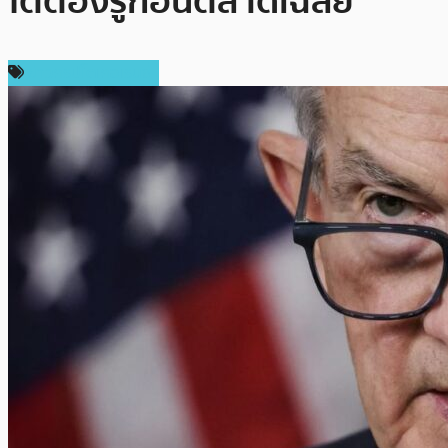
โตต้องรู้ก่อนตลาดเฉลย
ข่าวคริปโตเคอเรนซี่