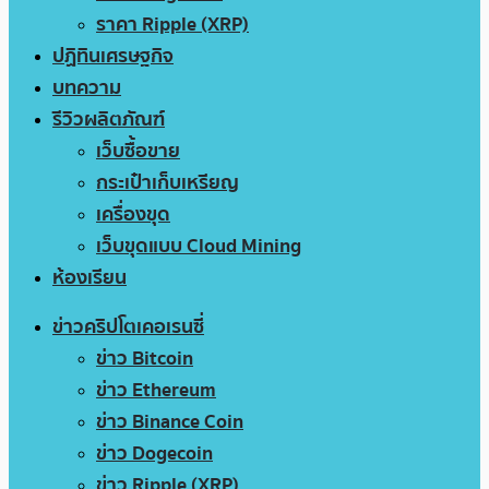
ราคา Ripple (XRP)
ปฏิทินเศรษฐกิจ
บทความ
รีวิวผลิตภัณฑ์
เว็บซื้อขาย
กระเป๋าเก็บเหรียญ
เครื่องขุด
เว็บขุดแบบ Cloud Mining
ห้องเรียน
ข่าวคริปโตเคอเรนซี่
ข่าว Bitcoin
ข่าว Ethereum
ข่าว Binance Coin
ข่าว Dogecoin
ข่าว Ripple (XRP)