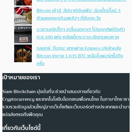
Bitcoin เข้าสู่ ‘สัปดาห์เงินเฟ้อ’ ส่องไทม์ไลน์ 3
ตัวเลขเศรษฐกิจสหรัฐฯ ที่ต้องระวัง
อวสานคริปโทฯ เกลื่อนตลาด! โปรเจกต์แห่ปิดตัว
ทะลุ 100 แห่ง หลังแฮ็กระบาด-เงินทุนหดหาย
กลยุทธ์ ‘ถือทน’ แตกพ่าย Empery บริษัทคลัง
Bitcoin เทขาย 1,635 BTC เหลือในพอร์ตไม่ถึง
ครึ่ง
เป้าหมายของเรา
Siam Blockchain มุ่งมั่นที่จะช่วยนำเสนอสารเกี่ยวกับ
Cryptocurrency และเทคโนโลยีบล็อกเชนเพื่อคนไทย ในภาษาไทย เรา
รวบรวมข้อมูลส่วนใหญ่จากเว็บไซต์และเว็บบอร์ดต่างประเทศและนำมา
แปลส่งตรงถึงฟีดคุณ
เกี่ยวกับเว็บไซต์นี้