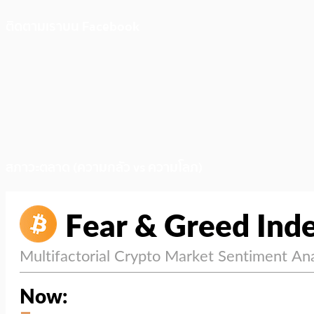
ติดตามเราบน Facebook
สภาวะตลาด (ความกลัว vs ความโลภ)