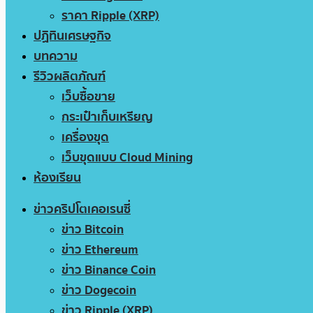
ราคา Ripple (XRP)
ปฏิทินเศรษฐกิจ
บทความ
รีวิวผลิตภัณฑ์
เว็บซื้อขาย
กระเป๋าเก็บเหรียญ
เครื่องขุด
เว็บขุดแบบ Cloud Mining
ห้องเรียน
ข่าวคริปโตเคอเรนซี่
ข่าว Bitcoin
ข่าว Ethereum
ข่าว Binance Coin
ข่าว Dogecoin
ข่าว Ripple (XRP)