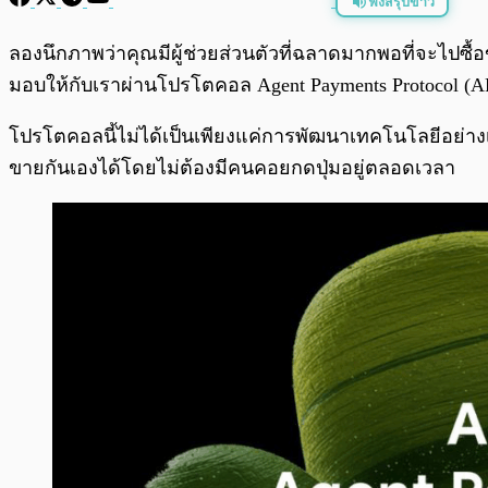
ฟังสรุปข่าว
พร้อมเล่น
ลองนึกภาพว่าคุณมีผู้ช่วยส่วนตัวที่ฉลาดมากพอที่จะไปซื้อขอ
มอบให้กับเราผ่านโปรโตคอล Agent Payments Protocol (AP2)
โปรโตคอลนี้ไม่ได้เป็นเพียงแค่การพัฒนาเทคโนโลยีอย่างเ
ขายกันเองได้โดยไม่ต้องมีคนคอยกดปุ่มอยู่ตลอดเวลา