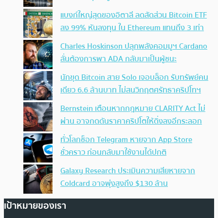
แบงก์ใหญ่สุดของอิตาลี ลดสัดส่วน Bitcoin ETF
ลง 99% หันลงทุน ใน Ethereum แทนถึง 3 เท่า
Charles Hoskinson ปลุกพลังคอมมูฯ Cardano
ลั่นต้องการพา ADA กลับมาเป็นผู้ชนะ
นักขุด Bitcoin สาย Solo เจอบล็อก รับทรัพย์คน
เดียว 6.6 ล้านบาท ไม่สนวิกฤตศรัทธาคริปโทฯ
Bernstein เตือนหากกฎหมาย CLARITY Act ไม่
ผ่าน อาจกดดันราคาคริปโตให้ดิ่งลงอีกระลอก
ทั่วโลกช็อก Telegram หายจาก App Store
ชั่วคราว ก่อนกลับมาใช้งานได้ปกติ
Galaxy Research ประเมินความเสียหายจาก
Coldcard อาจพุ่งสูงถึง $130 ล้าน
เป้าหมายของเรา