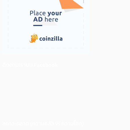
ติดตามเราบน Facebook
สภาวะตลาด (ความกลัว vs ความโลภ)