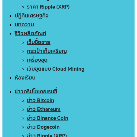
ราคา Ripple (XRP)
ปฏิทินเศรษฐกิจ
บทความ
รีวิวผลิตภัณฑ์
เว็บซื้อขาย
กระเป๋าเก็บเหรียญ
เครื่องขุด
เว็บขุดแบบ Cloud Mining
ห้องเรียน
ข่าวคริปโตเคอเรนซี่
ข่าว Bitcoin
ข่าว Ethereum
ข่าว Binance Coin
ข่าว Dogecoin
ข่าว Ripple (XRP)