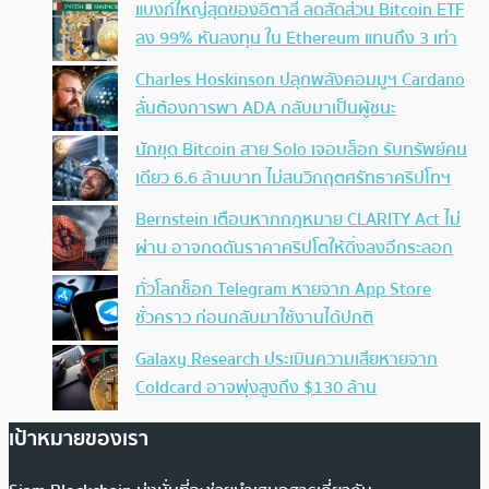
แบงก์ใหญ่สุดของอิตาลี ลดสัดส่วน Bitcoin ETF
ลง 99% หันลงทุน ใน Ethereum แทนถึง 3 เท่า
Charles Hoskinson ปลุกพลังคอมมูฯ Cardano
ลั่นต้องการพา ADA กลับมาเป็นผู้ชนะ
นักขุด Bitcoin สาย Solo เจอบล็อก รับทรัพย์คน
เดียว 6.6 ล้านบาท ไม่สนวิกฤตศรัทธาคริปโทฯ
Bernstein เตือนหากกฎหมาย CLARITY Act ไม่
ผ่าน อาจกดดันราคาคริปโตให้ดิ่งลงอีกระลอก
ทั่วโลกช็อก Telegram หายจาก App Store
ชั่วคราว ก่อนกลับมาใช้งานได้ปกติ
Galaxy Research ประเมินความเสียหายจาก
Coldcard อาจพุ่งสูงถึง $130 ล้าน
เป้าหมายของเรา