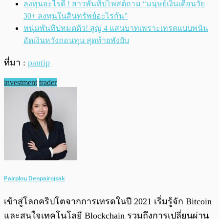
ลงทุนอะไรดี ! สาวพันทิปโพสต์ถาม “มนุษย์เงินเดือนวัย
30+ ลงทุนในสินทรัพย์อะไรกัน”
หนุ่มพันทิปหมดตัว! สูญ 4 แสนบาทเพราะเทรดแบบพนัน
อัดเงินหวังถอนทุน สุดท้ายพังยับ
ที่มา :
pantip
investment
trader
Pairploy Denpairojsak
เข้าสู่โลกคริปโตจากการเทรดในปี 2021 เริ่มรู้จัก Bitcoin
และสนใจเทคโนโลยี Blockchain รวมถึงการเปลี่ยนผ่าน