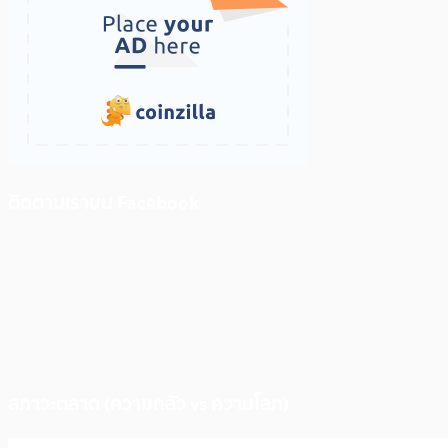
ติดตามเราบน Facebook
สภาวะตลาด (ความกลัว vs ความโลภ)