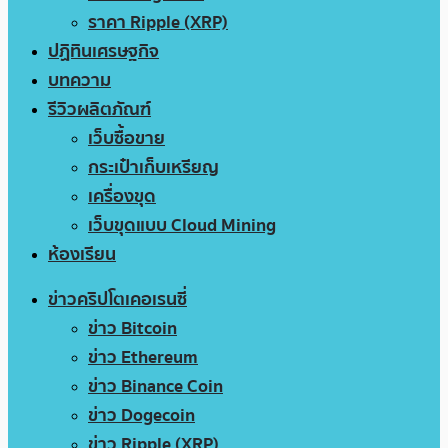
ราคา Ripple (XRP)
ปฏิทินเศรษฐกิจ
บทความ
รีวิวผลิตภัณฑ์
เว็บซื้อขาย
กระเป๋าเก็บเหรียญ
เครื่องขุด
เว็บขุดแบบ Cloud Mining
ห้องเรียน
ข่าวคริปโตเคอเรนซี่
ข่าว Bitcoin
ข่าว Ethereum
ข่าว Binance Coin
ข่าว Dogecoin
ข่าว Ripple (XRP)