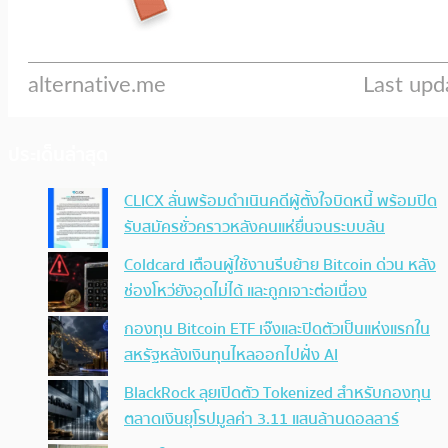
ประเด็นล่าสุด
CLICX ลั่นพร้อมดำเนินคดีผู้ตั้งใจบิดหนี้ พร้อมปิด
รับสมัครชั่วคราวหลังคนแห่ยื่นจนระบบล้น
Coldcard เตือนผู้ใช้งานรีบย้าย Bitcoin ด่วน หลัง
ช่องโหว่ยังอุดไม่ได้ และถูกเจาะต่อเนื่อง
กองทุน Bitcoin ETF เจ๊งและปิดตัวเป็นแห่งแรกใน
สหรัฐหลังเงินทุนไหลออกไปฝั่ง AI
BlackRock ลุยเปิดตัว Tokenized สำหรับกองทุน
ตลาดเงินยุโรปมูลค่า 3.11 แสนล้านดอลลาร์