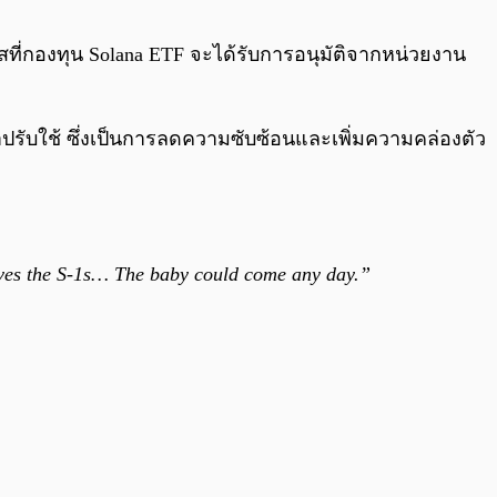
0:00
/
0:00
าสที่กองทุน Solana ETF จะได้รับการอนุมัติจากหน่วยงาน
าปรับใช้ ซึ่งเป็นการลดความซับซ้อนและเพิ่มความคล่องตัว
aves the S-1s… The baby could come any day.”