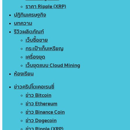
ราคา Ripple (XRP)
ปฏิทินเศรษฐกิจ
บทความ
รีวิวผลิตภัณฑ์
เว็บซื้อขาย
กระเป๋าเก็บเหรียญ
เครื่องขุด
เว็บขุดแบบ Cloud Mining
ห้องเรียน
ข่าวคริปโตเคอเรนซี่
ข่าว Bitcoin
ข่าว Ethereum
ข่าว Binance Coin
ข่าว Dogecoin
ข่าว Ripple (XRP)