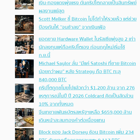
เงิน-ทองแดงพุ่งแรง ดันคริปโตกลายเป็นสินทรัพย์
ผลงานแย่สุด
Scott Melker ชี้ Bitcoin ไม่ได้ทำให้รวยเร็ว แต่ช่วย
ป้องกันให้ “จนช้าลง” จากเงินเฟ้อ
ยอดขาย Hardware Wallet ในรัสเซียพุ่งสูง 2 เท่า
นักลงทุนแห่ถือคริปโตเอง ก่อนกฎใหม่เริ่มใช้
ก.ย.นี้
Michael Saylor ลั่น “มีแค่ Satoshi ที่ขาย Bitcoin
น้อยกว่าผม” หลัง Strategy ถือ BTC ทะลุ
840,000 BTC
คริปโตถูกขโมยไปแล้วกว่า $1,200 ล้าน จาก 276
เหตุการณ์ในปี ปี 2026 Coldcard คิดเป็นสัดส่วน
10% จากทั้งหมด
จีนเทขายพันธบัตรสหรัฐฯเหลือ $659,000 ล้าน
เดินหน้าสะสมทองคำต่อเนื่องแทน
Block ของ Jack Dorsey ช้อน Bitcoin เพิ่ม 234