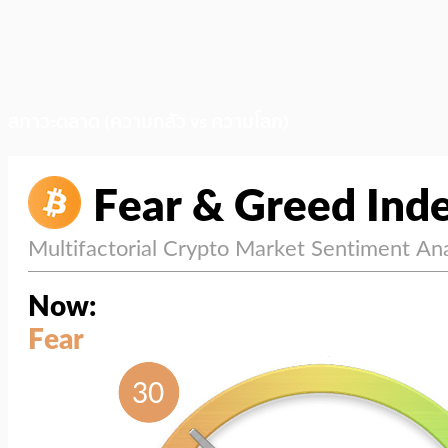
สภาวะตลาด (ความกลัว vs ความโลภ)