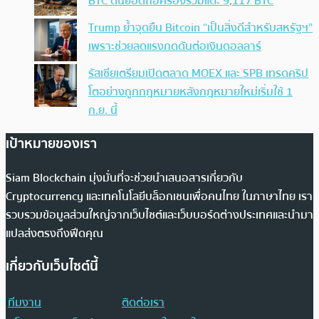
BTC ดันยอดถือครองรวมแตะ 9,117 BTC
Trump ย้ำจุดยืน Bitcoin “เป็นสิ่งดีสำหรับสหรัฐฯ”
เพราะช่วยลดแรงกดดันต่อเงินดอลลาร์
รัสเซียเตรียมเปิดตลาด MOEX และ SPB เทรดคริป
โตอย่างถูกกฎหมายหลังกฎหมายใหม่เริ่มใช้ 1
ก.ย. นี้
เป้าหมายของเรา
Siam Blockchain มุ่งมั่นที่จะช่วยนำเสนอสารเกี่ยวกับ
Cryptocurrency และเทคโนโลยีบล็อกเชนเพื่อคนไทย ในภาษาไทย เรา
รวบรวมข้อมูลส่วนใหญ่จากเว็บไซต์และเว็บบอร์ดต่างประเทศและนำมา
แปลส่งตรงถึงฟีดคุณ
เกี่ยวกับเว็บไซต์นี้
ทีมงาน
ติดต่อเรา