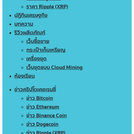
ราคา Ripple (XRP)
ปฏิทินเศรษฐกิจ
บทความ
รีวิวผลิตภัณฑ์
เว็บซื้อขาย
กระเป๋าเก็บเหรียญ
เครื่องขุด
เว็บขุดแบบ Cloud Mining
ห้องเรียน
ข่าวคริปโตเคอเรนซี่
ข่าว Bitcoin
ข่าว Ethereum
ข่าว Binance Coin
ข่าว Dogecoin
ข่าว Ripple (XRP)