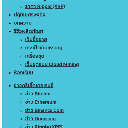
ราคา Ripple (XRP)
ปฏิทินเศรษฐกิจ
บทความ
รีวิวผลิตภัณฑ์
เว็บซื้อขาย
กระเป๋าเก็บเหรียญ
เครื่องขุด
เว็บขุดแบบ Cloud Mining
ห้องเรียน
ข่าวคริปโตเคอเรนซี่
ข่าว Bitcoin
ข่าว Ethereum
ข่าว Binance Coin
ข่าว Dogecoin
ข่าว Ripple (XRP)