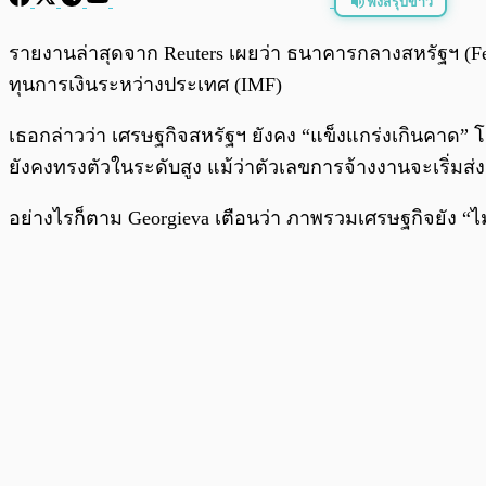
ฟังสรุปข่าว
พร้อมเล่น
รายงานล่าสุดจาก Reuters เผยว่า ธนาคารกลางสหรัฐฯ (Fed)
ทุนการเงินระหว่างประเทศ (IMF)
เธอกล่าวว่า เศรษฐกิจสหรัฐฯ ยังคง “แข็งแกร่งเกินคาด” โด
ยังคงทรงตัวในระดับสูง แม้ว่าตัวเลขการจ้างงานจะเริ่มส
อย่างไรก็ตาม Georgieva เตือนว่า ภาพรวมเศรษฐกิจยัง “ไม่ช