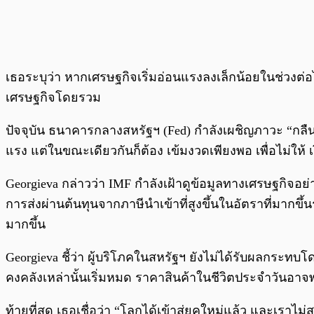
เธอระบุว่า หากเศรษฐกิจเริ่มอ่อนแรงลงเล็กน้อยในช่วงต
เศรษฐกิจโดยรวม
ปัจจุบัน ธนาคารกลางสหรัฐฯ (Fed) กำลังเผชิญภาวะ “กล
แรง แต่ในขณะเดียวกันก็ต้อง เข้มงวดเพียงพอ เพื่อไม่ให้
Georgieva กล่าวว่า IMF กำลังเฝ้าดูข้อมูลทางเศรษฐกิจอย่า
การส่งผ่านต้นทุนจากภาษีนำเข้าที่สูงขึ้นในอัตราที่มากขึ้
มากขึ้น
Georgieva ชี้ว่า ผู้บริโภคในสหรัฐฯ ยังไม่ได้รับผลกระทบโ
คงคลังเหล่านั้นเริ่มหมด ราคาสินค้าในชีวิตประจำวันอาจพุ่
ท้ายที่สุด เธอเชื่อว่า “โลกได้เข้าสู่ยุคใหม่แล้ว และเร