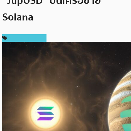
“JupUSD” บนเครือข่าย
Solana
ข่าวคริปโตเคอเรนซี่