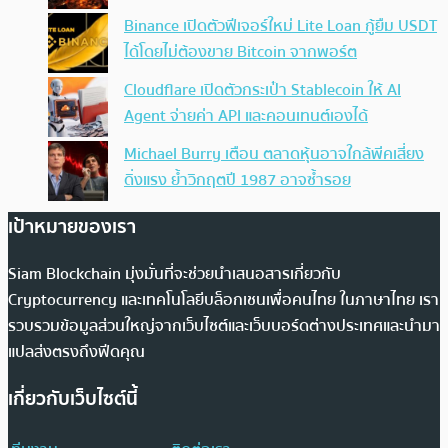
Binance เปิดตัวฟีเจอร์ใหม่ Lite Loan กู้ยืม USDT
ได้โดยไม่ต้องขาย Bitcoin จากพอร์ต
Cloudflare เปิดตัวกระเป๋า Stablecoin ให้ AI
Agent จ่ายค่า API และคอนเทนต์เองได้
Michael Burry เตือน ตลาดหุ้นอาจใกล้พีคเสี่ยง
ดิ่งแรง ย้ำวิกฤตปี 1987 อาจซ้ำรอย
เป้าหมายของเรา
Siam Blockchain มุ่งมั่นที่จะช่วยนำเสนอสารเกี่ยวกับ
Cryptocurrency และเทคโนโลยีบล็อกเชนเพื่อคนไทย ในภาษาไทย เรา
รวบรวมข้อมูลส่วนใหญ่จากเว็บไซต์และเว็บบอร์ดต่างประเทศและนำมา
แปลส่งตรงถึงฟีดคุณ
เกี่ยวกับเว็บไซต์นี้