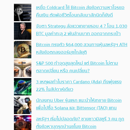
เหยื่อ Coldcard ใช้ Bitcoin ส่งข้อความหาโจรขอ
คืนเงิน ตัดพ้อชีวิตโอนกลับมาสักนิดก็ยังดี
จับตา Strategy ส่อแววเทขายรอบ 4 ? โอน 1,030
BTC มูลค่าทะลุ 2 พันล้านบาท ออกจากกระเป๋า
Bitcoin ทรงตัว $64,000 สวนทางหุ้นสหรัฐฯ ATH
หลังข้อตกลงฮอร์มุซใกล้ยุติ
S&P 500 ทำจุดสูงสุดใหม่ แต่ Bitcoin ไม่ตาม
ตลาดเปลี่ยน หรือ คนเปลี่ยน?
3 เหตุผลทำไมราคา Cardano (Ada) ถึงพุ่งแรง
22% ในสัปดาห์เดียว
นักลงทุน Uber รุ่นแรก แนะนำให้เทขาย Bitcoin
เพื่อไปซื้อ Solana และ Bittensor (TAO) แทน
สหรัฐฯ เริ่มไม่ปลอดภัย? ชายชาวมิสซูรี 3 คน ถูก
ตั้งข้อหาบุกรุกบ้านขโมย Bitcoin