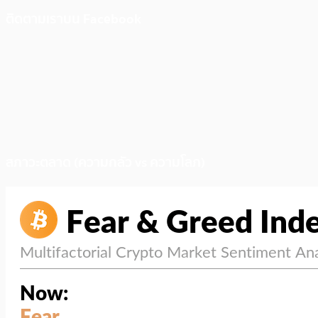
ติดตามเราบน Facebook
สภาวะตลาด (ความกลัว vs ความโลภ)