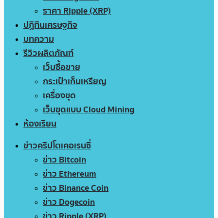
ราคา Ripple (XRP)
ปฏิทินเศรษฐกิจ
บทความ
รีวิวผลิตภัณฑ์
เว็บซื้อขาย
กระเป๋าเก็บเหรียญ
เครื่องขุด
เว็บขุดแบบ Cloud Mining
ห้องเรียน
ข่าวคริปโตเคอเรนซี่
ข่าว Bitcoin
ข่าว Ethereum
ข่าว Binance Coin
ข่าว Dogecoin
ข่าว Ripple (XRP)