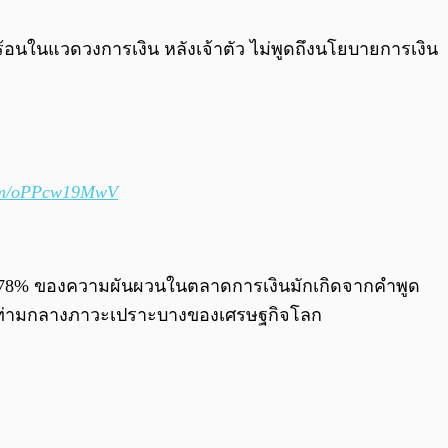
0:00
/
0:00
้อนในแวดวงการเงิน หลังเจ้าตัว ไม่พูดถึงนโยบายการเงิน
.com/oPPcw19MwV
กว่า 78% ของความผันผวนในตลาดการเงินมักเกิดจากคำพูด
ผิดท่ามกลางภาวะเปราะบางของเศรษฐกิจโลก