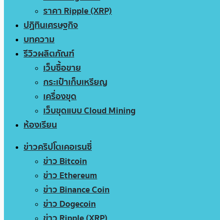
ราคา Ripple (XRP)
ปฏิทินเศรษฐกิจ
บทความ
รีวิวผลิตภัณฑ์
เว็บซื้อขาย
กระเป๋าเก็บเหรียญ
เครื่องขุด
เว็บขุดแบบ Cloud Mining
ห้องเรียน
ข่าวคริปโตเคอเรนซี่
ข่าว Bitcoin
ข่าว Ethereum
ข่าว Binance Coin
ข่าว Dogecoin
ข่าว Ripple (XRP)