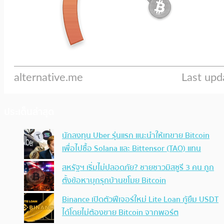
ประเด็นล่าสุด
นักลงทุน Uber รุ่นแรก แนะนำให้เทขาย Bitcoin
เพื่อไปซื้อ Solana และ Bittensor (TAO) แทน
สหรัฐฯ เริ่มไม่ปลอดภัย? ชายชาวมิสซูรี 3 คน ถูก
ตั้งข้อหาบุกรุกบ้านขโมย Bitcoin
Binance เปิดตัวฟีเจอร์ใหม่ Lite Loan กู้ยืม USDT
ได้โดยไม่ต้องขาย Bitcoin จากพอร์ต