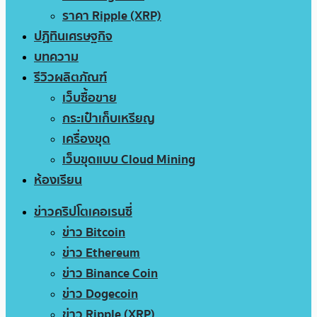
ราคา Ripple (XRP)
ปฏิทินเศรษฐกิจ
บทความ
รีวิวผลิตภัณฑ์
เว็บซื้อขาย
กระเป๋าเก็บเหรียญ
เครื่องขุด
เว็บขุดแบบ Cloud Mining
ห้องเรียน
ข่าวคริปโตเคอเรนซี่
ข่าว Bitcoin
ข่าว Ethereum
ข่าว Binance Coin
ข่าว Dogecoin
ข่าว Ripple (XRP)