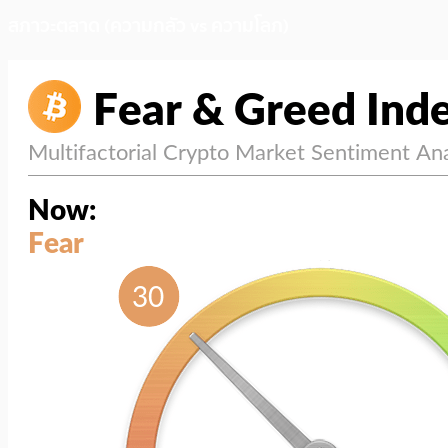
สภาวะตลาด (ความกลัว vs ความโลภ)