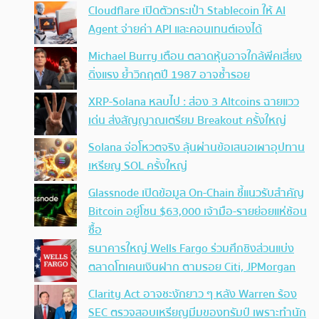
Cloudflare เปิดตัวกระเป๋า Stablecoin ให้ AI
Agent จ่ายค่า API และคอนเทนต์เองได้
Michael Burry เตือน ตลาดหุ้นอาจใกล้พีคเสี่ยง
ดิ่งแรง ย้ำวิกฤตปี 1987 อาจซ้ำรอย
XRP-Solana หลบไป : ส่อง 3 Altcoins ฉายแวว
เด่น ส่งสัญญาณเตรียม Breakout ครั้งใหญ่
Solana จ่อโหวตจริง ลุ้นผ่านข้อเสนอเผาอุปทาน
เหรียญ SOL ครั้งใหญ่
Glassnode เปิดข้อมูล On-Chain ชี้แนวรับสำคัญ
Bitcoin อยู่โซน $63,000 เจ้ามือ-รายย่อยแห่ช้อน
ซื้อ
ธนาคารใหญ่ Wells Fargo ร่วมศึกชิงส่วนแบ่ง
ตลาดโทเคนเงินฝาก ตามรอย Citi, JPMorgan
Clarity Act อาจชะงักยาว ๆ หลัง Warren ร้อง
SEC ตรวจสอบเหรียญมีมของทรัมป์ เพราะทำนัก