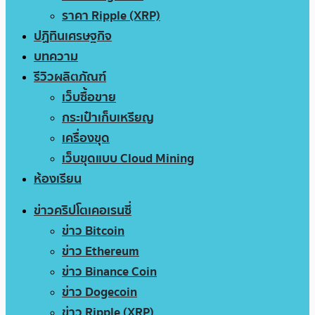
ราคา Ripple (XRP)
ปฏิทินเศรษฐกิจ
บทความ
รีวิวผลิตภัณฑ์
เว็บซื้อขาย
กระเป๋าเก็บเหรียญ
เครื่องขุด
เว็บขุดแบบ Cloud Mining
ห้องเรียน
ข่าวคริปโตเคอเรนซี่
ข่าว Bitcoin
ข่าว Ethereum
ข่าว Binance Coin
ข่าว Dogecoin
ข่าว Ripple (XRP)