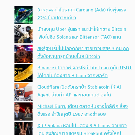
3 เหตุผลทำไมราคา Cardano (Ada) ถึงพุ่งแรง
22% ในสัปดาห์เดียว
นักลงทุน Uber รุ่นแรก แนะนำให้เทขาย Bitcoin
เพื่อไปซื้อ Solana และ Bittensor (TAO) แทน
สหรัฐฯ เริ่มไม่ปลอดภัย? ชายชาวมิสซูรี 3 คน ถูก
ตั้งข้อหาบุกรุกบ้านขโมย Bitcoin
Binance เปิดตัวฟีเจอร์ใหม่ Lite Loan กู้ยืม USDT
ได้โดยไม่ต้องขาย Bitcoin จากพอร์ต
Cloudflare เปิดตัวกระเป๋า Stablecoin ให้ AI
Agent จ่ายค่า API และคอนเทนต์เองได้
Michael Burry เตือน ตลาดหุ้นอาจใกล้พีคเสี่ยง
ดิ่งแรง ย้ำวิกฤตปี 1987 อาจซ้ำรอย
XRP-Solana หลบไป : ส่อง 3 Altcoins ฉายแวว
เด่น ส่งสัญญาณเตรียม Breakout ครั้งใหญ่