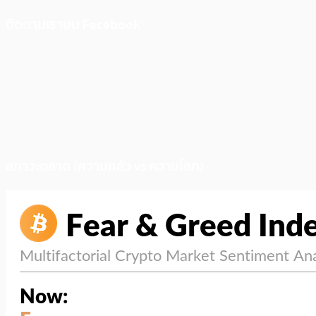
ติดตามเราบน Facebook
สภาวะตลาด (ความกลัว vs ความโลภ)