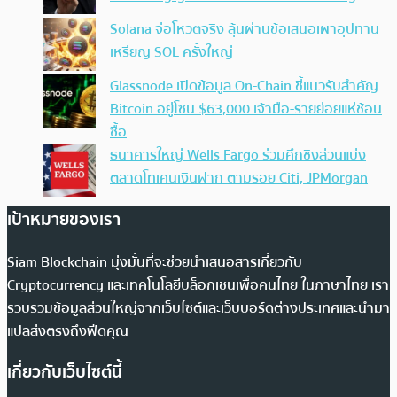
Solana จ่อโหวตจริง ลุ้นผ่านข้อเสนอเผาอุปทาน
เหรียญ SOL ครั้งใหญ่
Glassnode เปิดข้อมูล On-Chain ชี้แนวรับสำคัญ
Bitcoin อยู่โซน $63,000 เจ้ามือ-รายย่อยแห่ช้อน
ซื้อ
ธนาคารใหญ่ Wells Fargo ร่วมศึกชิงส่วนแบ่ง
ตลาดโทเคนเงินฝาก ตามรอย Citi, JPMorgan
เป้าหมายของเรา
Siam Blockchain มุ่งมั่นที่จะช่วยนำเสนอสารเกี่ยวกับ
Cryptocurrency และเทคโนโลยีบล็อกเชนเพื่อคนไทย ในภาษาไทย เรา
รวบรวมข้อมูลส่วนใหญ่จากเว็บไซต์และเว็บบอร์ดต่างประเทศและนำมา
แปลส่งตรงถึงฟีดคุณ
เกี่ยวกับเว็บไซต์นี้