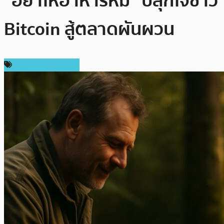
“อย่าให้อาหารหมี” ปลุกใจชาว
Bitcoin สู้ตลาดผันผวน
ข่าวคริปโตเคอเรนซี่