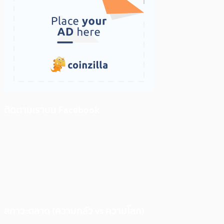
ติดตามเราบน Facebook
สภาวะตลาด (ความกลัว vs ความโลภ)