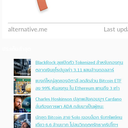
ประเด็นล่าสุด
BlackRock ลุยเปิดตัว Tokenized สำหรับกองทุน
ตลาดเงินยุโรปมูลค่า 3.11 แสนล้านดอลลาร์
แบงก์ใหญ่สุดของอิตาลี ลดสัดส่วน Bitcoin ETF
ลง 99% หันลงทุน ใน Ethereum แทนถึง 3 เท่า
Charles Hoskinson ปลุกพลังคอมมูฯ Cardano
ลั่นต้องการพา ADA กลับมาเป็นผู้ชนะ
นักขุด Bitcoin สาย Solo เจอบล็อก รับทรัพย์คน
เดียว 6.6 ล้านบาท ไม่สนวิกฤตศรัทธาคริปโทฯ