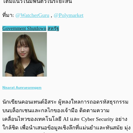
โตมีแนวโน้มฟื้นตัวในระยะสั้น
ที่มา:
@WatcherGuru
,
@Polymarket
Government Shutdown
สหรัฐ
Nisarat Aunrueanngam
นักเขียนคอนเทนต์อิสระ ผู้หลงใหลการถอดรหัสธุรกรรม
บนบล็อกเชนและกลไกของเจ้ามือ ติดตามความ
เคลื่อนไหวของเทคโนโลยี AI และ Cyber Security อย่าง
ใกล้ชิด เพื่อนำเสนอข้อมูลเชิงลึกที่แม่นยำและทันสมัย มุ่ง