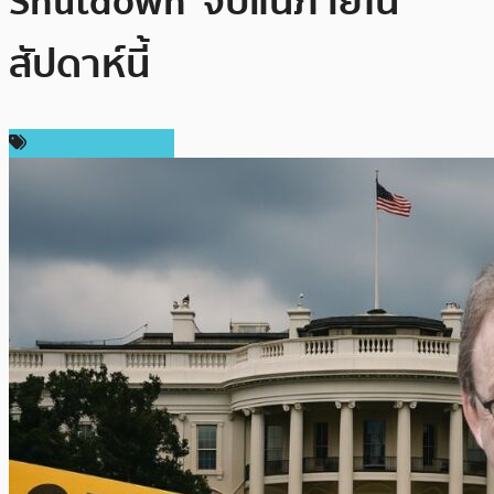
Shutdown’ จบแน่ภายใน
สัปดาห์นี้
กฎหมายและรัฐบาล