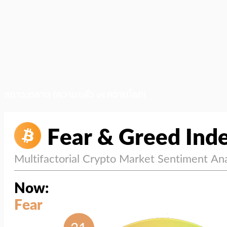
สภาวะตลาด (ความกลัว vs ความโลภ)