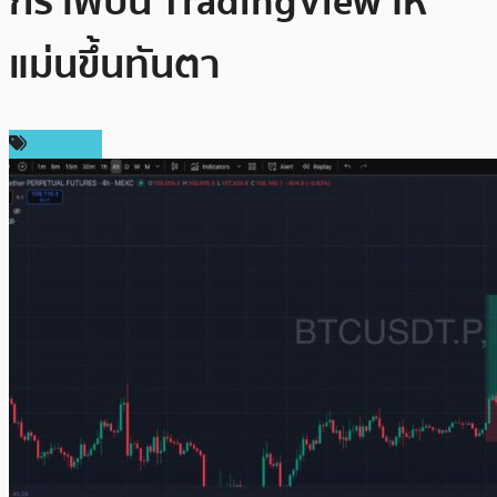
กราฟบน TradingView ให้
แม่นขึ้นทันตา
บทความ