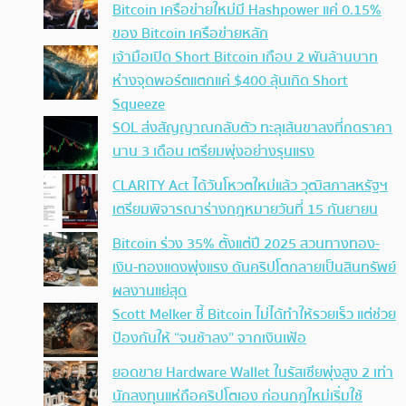
Bitcoin เครือข่ายใหม่มี Hashpower แค่ 0.15%
ของ Bitcoin เครือข่ายหลัก
เจ้ามือเปิด Short Bitcoin เกือบ 2 พันล้านบาท
ห่างจุดพอร์ตแตกแค่ $400 ลุ้นเกิด Short
Squeeze
SOL ส่งสัญญาณกลับตัว ทะลุเส้นขาลงที่กดราคา
นาน 3 เดือน เตรียมพุ่งอย่างรุนแรง
CLARITY Act ได้วันโหวตใหม่แล้ว วุฒิสภาสหรัฐฯ
เตรียมพิจารณาร่างกฎหมายวันที่ 15 กันยายน
Bitcoin ร่วง 35% ตั้งแต่ปี 2025 สวนทางทอง-
เงิน-ทองแดงพุ่งแรง ดันคริปโตกลายเป็นสินทรัพย์
ผลงานแย่สุด
Scott Melker ชี้ Bitcoin ไม่ได้ทำให้รวยเร็ว แต่ช่วย
ป้องกันให้ “จนช้าลง” จากเงินเฟ้อ
ยอดขาย Hardware Wallet ในรัสเซียพุ่งสูง 2 เท่า
นักลงทุนแห่ถือคริปโตเอง ก่อนกฎใหม่เริ่มใช้