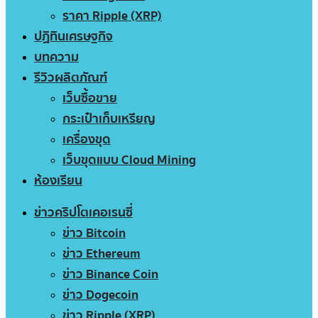
ราคา Ripple (XRP)
ปฏิทินเศรษฐกิจ
บทความ
รีวิวผลิตภัณฑ์
เว็บซื้อขาย
กระเป๋าเก็บเหรียญ
เครื่องขุด
เว็บขุดแบบ Cloud Mining
ห้องเรียน
ข่าวคริปโตเคอเรนซี่
ข่าว Bitcoin
ข่าว Ethereum
ข่าว Binance Coin
ข่าว Dogecoin
ข่าว Ripple (XRP)