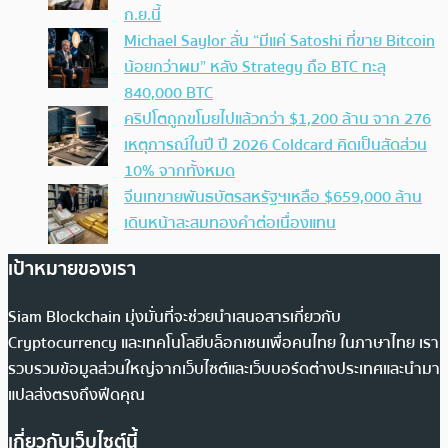
ก.ย.นี้
Michael Saylor ลั่น “มีแค่ Satoshi ที่ขาย Bitcoin
น้อยกว่าผม” หลัง Strategy ถือ BTC ทะลุ
840,000 BTC
คริปโตถูกขโมยไปแล้วกว่า $1,200 ล้าน จาก 276
เหตุการณ์ในปี ปี 2026 Coldcard คิดเป็นสัดส่วน
10% จากทั้งหมด
จีนเทขายพันธบัตรสหรัฐฯเหลือ $659,000 ล้าน
เดินหน้าสะสมทองคำต่อเนื่องแทน
เป้าหมายของเรา
Siam Blockchain มุ่งมั่นที่จะช่วยนำเสนอสารเกี่ยวกับ
Cryptocurrency และเทคโนโลยีบล็อกเชนเพื่อคนไทย ในภาษาไทย เรา
รวบรวมข้อมูลส่วนใหญ่จากเว็บไซต์และเว็บบอร์ดต่างประเทศและนำมา
แปลส่งตรงถึงฟีดคุณ
เกี่ยวกับเว็บไซต์นี้