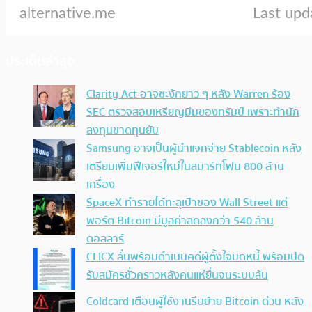
ประเด็นล่าสุด
Clarity Act อาจชะงักยาว ๆ หลัง Warren ร้อง
SEC ตรวจสอบเหรียญมีมของทรัมป์ เพราะทำนัก
ลงทุนขาดทุนยับ
Samsung อาจเป็นผู้นำแจกจ่าย Stablecoin หลัง
เตรียมเพิ่มฟีเจอร์ใหม่ในสมาร์ทโฟน 800 ล้าน
เครื่อง
SpaceX ทำรายได้ทะลุเป้าของ Wall Street แต่
พอร์ต Bitcoin มีมูลค่าลดลงกว่า 540 ล้าน
ดอลลาร์
CLICX ลั่นพร้อมดำเนินคดีผู้ตั้งใจบิดหนี้ พร้อมปิด
รับสมัครชั่วคราวหลังคนแห่ยื่นจนระบบล้น
Coldcard เตือนผู้ใช้งานรีบย้าย Bitcoin ด่วน หลัง