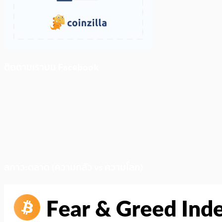
ติดตามเราบน Facebook
สภาวะตลาด (ความกลัว vs ความโลภ)