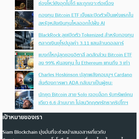
ช่องโหว่ยังอุดไม่ได้ และถูกเจาะต่อเนื่อง
กองทุน Bitcoin ETF เจ๊งและปิดตัวเป็นแห่งแรกใน
สหรัฐหลังเงินทุนไหลออกไปฝั่ง AI
BlackRock ลุยเปิดตัว Tokenized สำหรับกองทุน
ตลาดเงินยุโรปมูลค่า 3.11 แสนล้านดอลลาร์
แบงก์ใหญ่สุดของอิตาลี ลดสัดส่วน Bitcoin ETF
ลง 99% หันลงทุน ใน Ethereum แทนถึง 3 เท่า
Charles Hoskinson ปลุกพลังคอมมูฯ Cardano
ลั่นต้องการพา ADA กลับมาเป็นผู้ชนะ
นักขุด Bitcoin สาย Solo เจอบล็อก รับทรัพย์คน
เดียว 6.6 ล้านบาท ไม่สนวิกฤตศรัทธาคริปโทฯ
เป้าหมายของเรา
Siam Blockchain มุ่งมั่นที่จะช่วยนำเสนอสารเกี่ยวกับ