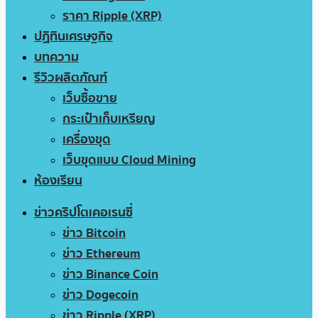
ราคา Ripple (XRP)
ปฏิทินเศรษฐกิจ
บทความ
รีวิวผลิตภัณฑ์
เว็บซื้อขาย
กระเป๋าเก็บเหรียญ
เครื่องขุด
เว็บขุดแบบ Cloud Mining
ห้องเรียน
ข่าวคริปโตเคอเรนซี่
ข่าว Bitcoin
ข่าว Ethereum
ข่าว Binance Coin
ข่าว Dogecoin
ข่าว Ripple (XRP)