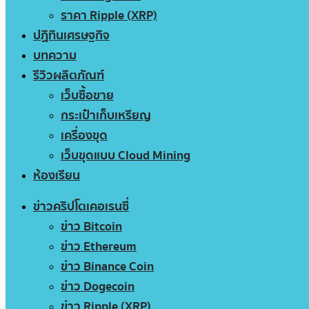
ราคา Ripple (XRP)
ปฏิทินเศรษฐกิจ
บทความ
รีวิวผลิตภัณฑ์
เว็บซื้อขาย
กระเป๋าเก็บเหรียญ
เครื่องขุด
เว็บขุดแบบ Cloud Mining
ห้องเรียน
ข่าวคริปโตเคอเรนซี่
ข่าว Bitcoin
ข่าว Ethereum
ข่าว Binance Coin
ข่าว Dogecoin
ข่าว Ripple (XRP)