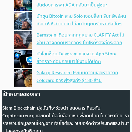
ลั่นต้องการพา ADA กลับมาเป็นผู้ชนะ
นักขุด Bitcoin สาย Solo เจอบล็อก รับทรัพย์คน
เดียว 6.6 ล้านบาท ไม่สนวิกฤตศรัทธาคริปโทฯ
Bernstein เตือนหากกฎหมาย CLARITY Act ไม่
ผ่าน อาจกดดันราคาคริปโตให้ดิ่งลงอีกระลอก
ทั่วโลกช็อก Telegram หายจาก App Store
ชั่วคราว ก่อนกลับมาใช้งานได้ปกติ
Galaxy Research ประเมินความเสียหายจาก
Coldcard อาจพุ่งสูงถึง $130 ล้าน
เป้าหมายของเรา
Siam Blockchain มุ่งมั่นที่จะช่วยนำเสนอสารเกี่ยวกับ
Cryptocurrency และเทคโนโลยีบล็อกเชนเพื่อคนไทย ในภาษาไทย เรา
รวบรวมข้อมูลส่วนใหญ่จากเว็บไซต์และเว็บบอร์ดต่างประเทศและนำมา
แปลส่งตรงถึงฟีดคุณ