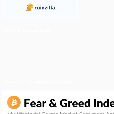
ติดตามเราบน Facebook
สภาวะตลาด (ความกลัว vs ความโลภ)