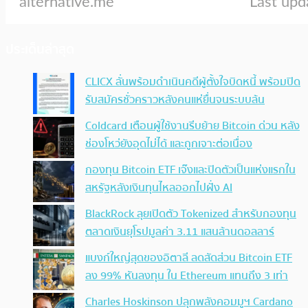
ประเด็นล่าสุด
CLICX ลั่นพร้อมดำเนินคดีผู้ตั้งใจบิดหนี้ พร้อมปิด
รับสมัครชั่วคราวหลังคนแห่ยื่นจนระบบล้น
Coldcard เตือนผู้ใช้งานรีบย้าย Bitcoin ด่วน หลัง
ช่องโหว่ยังอุดไม่ได้ และถูกเจาะต่อเนื่อง
กองทุน Bitcoin ETF เจ๊งและปิดตัวเป็นแห่งแรกใน
สหรัฐหลังเงินทุนไหลออกไปฝั่ง AI
BlackRock ลุยเปิดตัว Tokenized สำหรับกองทุน
ตลาดเงินยุโรปมูลค่า 3.11 แสนล้านดอลลาร์
แบงก์ใหญ่สุดของอิตาลี ลดสัดส่วน Bitcoin ETF
ลง 99% หันลงทุน ใน Ethereum แทนถึง 3 เท่า
Charles Hoskinson ปลุกพลังคอมมูฯ Cardano