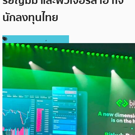
รียญมีม และฟิวเจอร์ส เอาใจ
นักลงทุนไทย
ข่าวคริปโตเคอเรนซี่
,
ในประเทศ