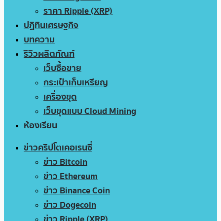
ราคา Ripple (XRP)
ปฏิทินเศรษฐกิจ
บทความ
รีวิวผลิตภัณฑ์
เว็บซื้อขาย
กระเป๋าเก็บเหรียญ
เครื่องขุด
เว็บขุดแบบ Cloud Mining
ห้องเรียน
ข่าวคริปโตเคอเรนซี่
ข่าว Bitcoin
ข่าว Ethereum
ข่าว Binance Coin
ข่าว Dogecoin
ข่าว Ripple (XRP)