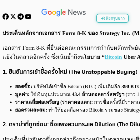
ฟังสรุปข่าว
พร้อมเล่น
ประเด็นหลักจากเอกสาร Form 8-K ของ Strategy Inc. (MSTR
เอกสาร Form 8-K ที่ยื่นต่อคณะกรรมการกำกับหลักทรัพย์แล
แย้งในตลาดอีกครั้ง ซึ่งเน้นย้ำถึงนโยบาย
“
Bitcoin
Uber A
1. ยืนยันการเข้าซื้อครั้งใหม่ (The Unstoppable Buying)
ยอดซื้อ:
บริษัทได้เข้าซื้อ Bitcoin (BTC) เพิ่มเติมอีก
390 BT
มูลค่า:
ใช้เงินทุนประมาณ
43.4 ล้านดอลลาร์สหรัฐฯ
(ราว 1
ราคาเฉลี่ยต่อเหรียญ (ราคาคอแตก):
การซื้อครั้งนี้มีราคาเฉ
ยอดรวมสะสม:
ทำให้ยอดถือครอง Bitcoin รวมของ Strategy In
2. ดราม่าที่ถูกซ่อน: ซื้อแพงสวนกระแส Dilution (The Dil
ประเด็นที่น่าจับตาซึ่งถูกกล่าวถึงอย่างหนักในตลาดและเชื่อ