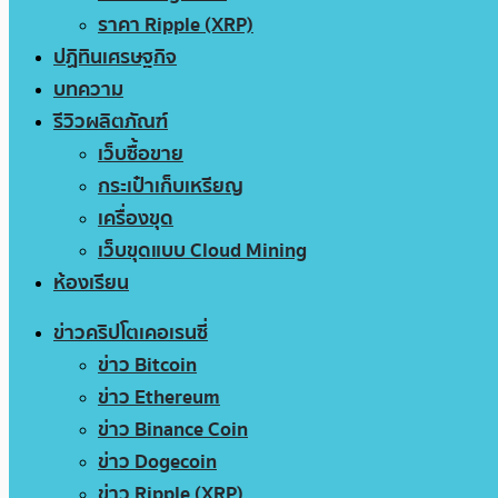
ราคา Ripple (XRP)
ปฏิทินเศรษฐกิจ
บทความ
รีวิวผลิตภัณฑ์
เว็บซื้อขาย
กระเป๋าเก็บเหรียญ
เครื่องขุด
เว็บขุดแบบ Cloud Mining
ห้องเรียน
ข่าวคริปโตเคอเรนซี่
ข่าว Bitcoin
ข่าว Ethereum
ข่าว Binance Coin
ข่าว Dogecoin
ข่าว Ripple (XRP)