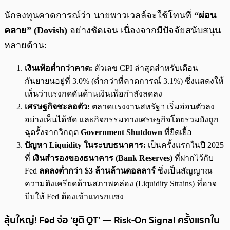
นักลงทุนคาดการณ์ว่า นายพาวเวลล์จะใช้โทนที่
“ผ่อน
คลาย” (Dovish)
อย่างชัดเจน เนื่องจากมีปัจจัยสนับสนุน
หลายด้าน:
เงินเฟ้อต่ำกว่าคาด:
ตัวเลข CPI ล่าสุดสำหรับเดือน
กันยายนอยู่ที่ 3.0% (ต่ำกว่าที่คาดการณ์ 3.1%) ซึ่งแสดงให้
เห็นว่าแรงกดดันด้านเงินเฟ้อกำลังลดลง
เศรษฐกิจชะลอตัว:
ตลาดแรงงานสหรัฐฯ เริ่มอ่อนตัวลง
อย่างเห็นได้ชัด และกิจกรรมทางเศรษฐกิจโดยรวมยังถูก
ฉุดรั้งจากวิกฤต
Government Shutdown
ที่ยืดเยื้อ
ปัญหา Liquidity ในระบบธนาคาร:
เป็นครั้งแรกในปี 2025
ที่
เงินสำรองของธนาคาร (Bank Reserves)
ที่ฝากไว้กับ
Fed
ลดลงต่ำกว่า $3 ล้านล้านดอลลาร์
ซึ่งเป็นสัญญาณ
ความตึงเครียดด้านสภาพคล่อง (Liquidity Strains) ที่อาจ
บีบให้ Fed ต้องเข้าแทรกแซง
ลุ้นใหญ่! Fed จ่อ ‘ยุติ QT’ — Risk-On Signal ครั้งแรกใน