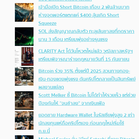
เจ้ามือเปิด Short Bitcoin เกือบ 2 พันล้านบาท
ห่างจุดพอร์ตแตกแค่ $400 ลุ้นเกิด Short
Squeeze
SOL ส่งสัญญาณกลับตัว ทะลุเส้นขาลงที่กดราคา
นาน 3 เดือน เตรียมพุ่งอย่างรุนแรง
CLARITY Act ได้วันโหวตใหม่แล้ว วุฒิสภาสหรัฐฯ
เตรียมพิจารณาร่างกฎหมายวันที่ 15 กันยายน
Bitcoin ร่วง 35% ตั้งแต่ปี 2025 สวนทางทอง-
เงิน-ทองแดงพุ่งแรง ดันคริปโตกลายเป็นสินทรัพย์
ผลงานแย่สุด
Scott Melker ชี้ Bitcoin ไม่ได้ทำให้รวยเร็ว แต่ช่วย
ป้องกันให้ “จนช้าลง” จากเงินเฟ้อ
ยอดขาย Hardware Wallet ในรัสเซียพุ่งสูง 2 เท่า
นักลงทุนแห่ถือคริปโตเอง ก่อนกฎใหม่เริ่มใช้
ก.ย.นี้