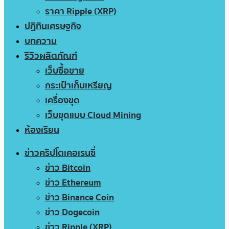
ราคา Ripple (XRP)
ปฏิทินเศรษฐกิจ
บทความ
รีวิวผลิตภัณฑ์
เว็บซื้อขาย
กระเป๋าเก็บเหรียญ
เครื่องขุด
เว็บขุดแบบ Cloud Mining
ห้องเรียน
ข่าวคริปโตเคอเรนซี่
ข่าว Bitcoin
ข่าว Ethereum
ข่าว Binance Coin
ข่าว Dogecoin
ข่าว Ripple (XRP)