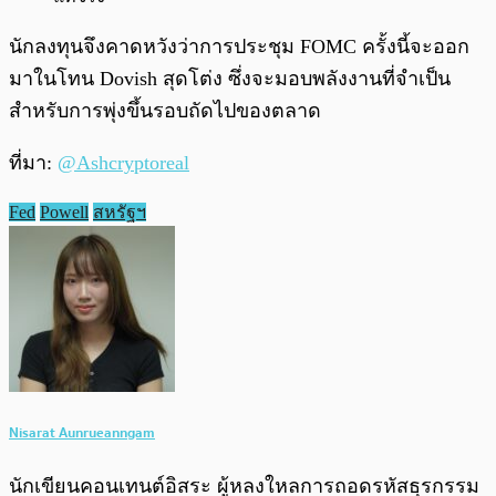
นักลงทุนจึงคาดหวังว่าการประชุม FOMC ครั้งนี้จะออก
มาในโทน Dovish สุดโต่ง ซึ่งจะมอบพลังงานที่จำเป็น
สำหรับการพุ่งขึ้นรอบถัดไปของตลาด
ที่มา:
@Ashcryptoreal
Fed
Powell
สหรัฐฯ
Nisarat Aunrueanngam
นักเขียนคอนเทนต์อิสระ ผู้หลงใหลการถอดรหัสธุรกรรม