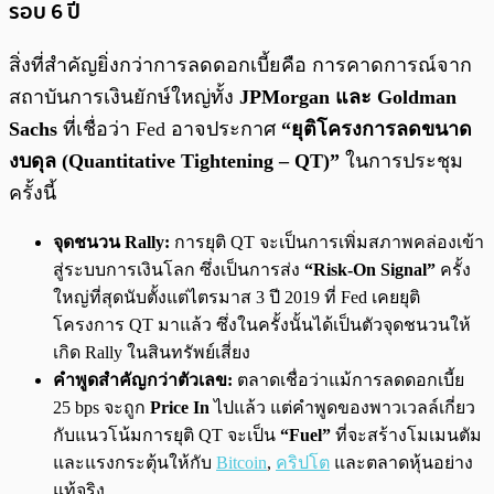
รอบ 6 ปี
สิ่งที่สำคัญยิ่งกว่าการลดดอกเบี้ยคือ การคาดการณ์จาก
สถาบันการเงินยักษ์ใหญ่ทั้ง
JPMorgan และ Goldman
Sachs
ที่เชื่อว่า Fed อาจประกาศ
“ยุติโครงการลดขนาด
งบดุล (Quantitative Tightening – QT)”
ในการประชุม
ครั้งนี้
จุดชนวน Rally:
การยุติ QT จะเป็นการเพิ่มสภาพคล่องเข้า
สู่ระบบการเงินโลก ซึ่งเป็นการส่ง
“Risk-On Signal”
ครั้ง
ใหญ่ที่สุดนับตั้งแต่ไตรมาส 3 ปี 2019 ที่ Fed เคยยุติ
โครงการ QT มาแล้ว ซึ่งในครั้งนั้นได้เป็นตัวจุดชนวนให้
เกิด Rally ในสินทรัพย์เสี่ยง
คำพูดสำคัญกว่าตัวเลข:
ตลาดเชื่อว่าแม้การลดดอกเบี้ย
25 bps จะถูก
Price In
ไปแล้ว แต่คำพูดของพาวเวลล์เกี่ยว
กับแนวโน้มการยุติ QT จะเป็น
“Fuel”
ที่จะสร้างโมเมนตัม
และแรงกระตุ้นให้กับ
Bitcoin
,
คริปโต
และตลาดหุ้นอย่าง
แท้จริง