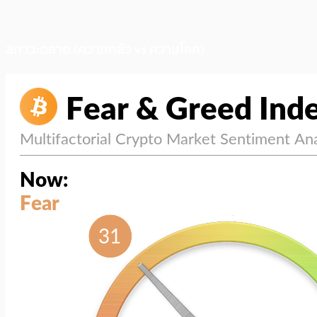
สภาวะตลาด (ความกลัว vs ความโลภ)