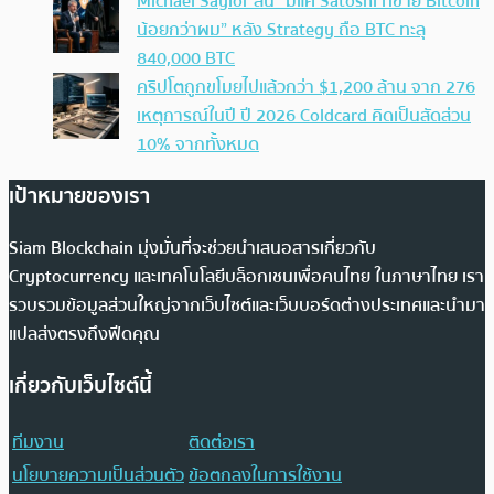
Michael Saylor ลั่น “มีแค่ Satoshi ที่ขาย Bitcoin
น้อยกว่าผม” หลัง Strategy ถือ BTC ทะลุ
840,000 BTC
คริปโตถูกขโมยไปแล้วกว่า $1,200 ล้าน จาก 276
เหตุการณ์ในปี ปี 2026 Coldcard คิดเป็นสัดส่วน
10% จากทั้งหมด
เป้าหมายของเรา
Siam Blockchain มุ่งมั่นที่จะช่วยนำเสนอสารเกี่ยวกับ
Cryptocurrency และเทคโนโลยีบล็อกเชนเพื่อคนไทย ในภาษาไทย เรา
รวบรวมข้อมูลส่วนใหญ่จากเว็บไซต์และเว็บบอร์ดต่างประเทศและนำมา
แปลส่งตรงถึงฟีดคุณ
เกี่ยวกับเว็บไซต์นี้
ทีมงาน
ติดต่อเรา
นโยบายความเป็นส่วนตัว
ข้อตกลงในการใช้งาน