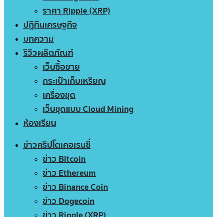
ราคา Ripple (XRP)
ปฏิทินเศรษฐกิจ
บทความ
รีวิวผลิตภัณฑ์
เว็บซื้อขาย
กระเป๋าเก็บเหรียญ
เครื่องขุด
เว็บขุดแบบ Cloud Mining
ห้องเรียน
ข่าวคริปโตเคอเรนซี่
ข่าว Bitcoin
ข่าว Ethereum
ข่าว Binance Coin
ข่าว Dogecoin
ข่าว Ripple (XRP)