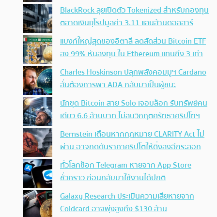
BlackRock ลุยเปิดตัว Tokenized สำหรับกองทุน
ตลาดเงินยุโรปมูลค่า 3.11 แสนล้านดอลลาร์
แบงก์ใหญ่สุดของอิตาลี ลดสัดส่วน Bitcoin ETF
ลง 99% หันลงทุน ใน Ethereum แทนถึง 3 เท่า
Charles Hoskinson ปลุกพลังคอมมูฯ Cardano
ลั่นต้องการพา ADA กลับมาเป็นผู้ชนะ
นักขุด Bitcoin สาย Solo เจอบล็อก รับทรัพย์คน
เดียว 6.6 ล้านบาท ไม่สนวิกฤตศรัทธาคริปโทฯ
Bernstein เตือนหากกฎหมาย CLARITY Act ไม่
ผ่าน อาจกดดันราคาคริปโตให้ดิ่งลงอีกระลอก
ทั่วโลกช็อก Telegram หายจาก App Store
ชั่วคราว ก่อนกลับมาใช้งานได้ปกติ
Galaxy Research ประเมินความเสียหายจาก
Coldcard อาจพุ่งสูงถึง $130 ล้าน