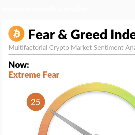
สภาวะตลาด (ความกลัว vs ความโลภ)