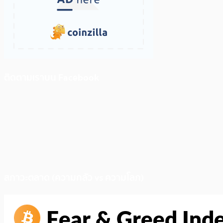
ติดตามเราบน Facebook
สภาวะตลาด (ความกลัว vs ความโลภ)