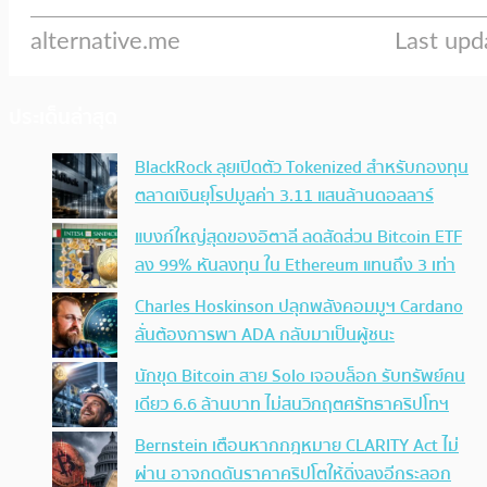
ประเด็นล่าสุด
BlackRock ลุยเปิดตัว Tokenized สำหรับกองทุน
ตลาดเงินยุโรปมูลค่า 3.11 แสนล้านดอลลาร์
แบงก์ใหญ่สุดของอิตาลี ลดสัดส่วน Bitcoin ETF
ลง 99% หันลงทุน ใน Ethereum แทนถึง 3 เท่า
Charles Hoskinson ปลุกพลังคอมมูฯ Cardano
ลั่นต้องการพา ADA กลับมาเป็นผู้ชนะ
นักขุด Bitcoin สาย Solo เจอบล็อก รับทรัพย์คน
เดียว 6.6 ล้านบาท ไม่สนวิกฤตศรัทธาคริปโทฯ
Bernstein เตือนหากกฎหมาย CLARITY Act ไม่
ผ่าน อาจกดดันราคาคริปโตให้ดิ่งลงอีกระลอก