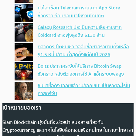
ทั่วโลกช็อก Telegram หายจาก App Store
ชั่วคราว ก่อนกลับมาใช้งานได้ปกติ
Galaxy Research ประเมินความเสียหายจาก
Coldcard อาจพุ่งสูงถึง $130 ล้าน
ตลาดคริปโตซบเซา วอลุ่มซื้อขายรายวันดิ่งเหลือ
$1.5 หมื่นล้าน ต่ำสุดตั้งแต่ต้นปี 2026
Boltz ประกาศระงับให้บริการ Bitcoin Swap
ชั่วคราว หลังตัวเลขการใช้ AI แฮ็กระบบพุ่งสูง
ซินแสชื่อดัง เฉลยแล้ว ‘บล็อกเชน’ เป็นธาตุอะไรใน
ศาสตร์จีน
เป้าหมายของเรา
Siam Blockchain มุ่งมั่นที่จะช่วยนำเสนอสารเกี่ยวกับ
Cryptocurrency และเทคโนโลยีบล็อกเชนเพื่อคนไทย ในภาษาไทย เรา