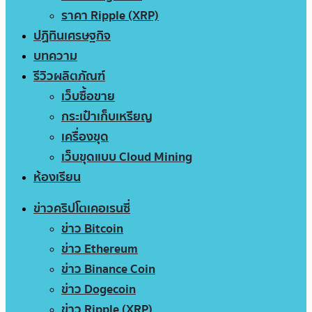
ราคา Ripple (XRP)
ปฏิทินเศรษฐกิจ
บทความ
รีวิวผลิตภัณฑ์
เว็บซื้อขาย
กระเป๋าเก็บเหรียญ
เครื่องขุด
เว็บขุดแบบ Cloud Mining
ห้องเรียน
ข่าวคริปโตเคอเรนซี่
ข่าว Bitcoin
ข่าว Ethereum
ข่าว Binance Coin
ข่าว Dogecoin
ข่าว Ripple (XRP)