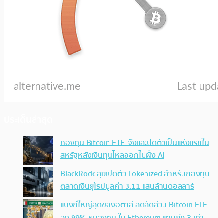
ประเด็นล่าสุด
กองทุน Bitcoin ETF เจ๊งและปิดตัวเป็นแห่งแรกใน
สหรัฐหลังเงินทุนไหลออกไปฝั่ง AI
BlackRock ลุยเปิดตัว Tokenized สำหรับกองทุน
ตลาดเงินยุโรปมูลค่า 3.11 แสนล้านดอลลาร์
แบงก์ใหญ่สุดของอิตาลี ลดสัดส่วน Bitcoin ETF
ลง 99% หันลงทุน ใน Ethereum แทนถึง 3 เท่า