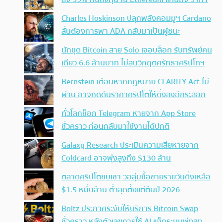
Charles Hoskinson ปลุกพลังคอมมูฯ Cardano
ลั่นต้องการพา ADA กลับมาเป็นผู้ชนะ
นักขุด Bitcoin สาย Solo เจอบล็อก รับทรัพย์คน
เดียว 6.6 ล้านบาท ไม่สนวิกฤตศรัทธาคริปโทฯ
Bernstein เตือนหากกฎหมาย CLARITY Act ไม่
ผ่าน อาจกดดันราคาคริปโตให้ดิ่งลงอีกระลอก
ทั่วโลกช็อก Telegram หายจาก App Store
ชั่วคราว ก่อนกลับมาใช้งานได้ปกติ
Galaxy Research ประเมินความเสียหายจาก
Coldcard อาจพุ่งสูงถึง $130 ล้าน
ตลาดคริปโตซบเซา วอลุ่มซื้อขายรายวันดิ่งเหลือ
$1.5 หมื่นล้าน ต่ำสุดตั้งแต่ต้นปี 2026
Boltz ประกาศระงับให้บริการ Bitcoin Swap
ชั่วคราว หลังตัวเลขการใช้ AI แฮ็กระบบพุ่งสูง