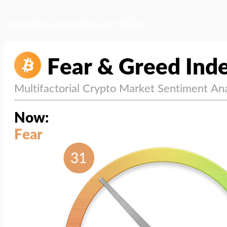
สภาวะตลาด (ความกลัว vs ความโลภ)