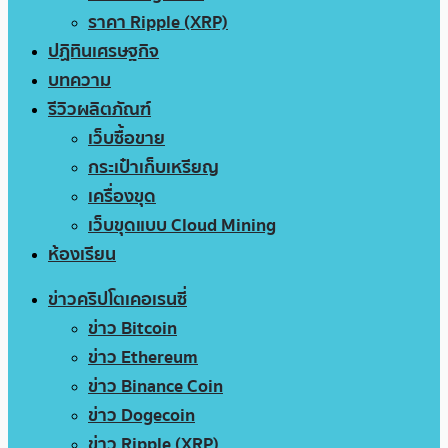
ราคา Ripple (XRP)
ปฏิทินเศรษฐกิจ
บทความ
รีวิวผลิตภัณฑ์
เว็บซื้อขาย
กระเป๋าเก็บเหรียญ
เครื่องขุด
เว็บขุดแบบ Cloud Mining
ห้องเรียน
ข่าวคริปโตเคอเรนซี่
ข่าว Bitcoin
ข่าว Ethereum
ข่าว Binance Coin
ข่าว Dogecoin
ข่าว Ripple (XRP)