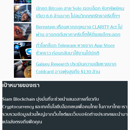
นักขุด Bitcoin สาย Solo เจอบล็อก รับทรัพย์คน
เดียว 6.6 ล้านบาท ไม่สนวิกฤตศรัทธาคริปโทฯ
Bernstein เตือนหากกฎหมาย CLARITY Act ไม่
ผ่าน อาจกดดันราคาคริปโตให้ดิ่งลงอีกระลอก
ทั่วโลกช็อก Telegram หายจาก App Store
ชั่วคราว ก่อนกลับมาใช้งานได้ปกติ
Galaxy Research ประเมินความเสียหายจาก
Coldcard อาจพุ่งสูงถึง $130 ล้าน
เป้าหมายของเรา
Siam Blockchain มุ่งมั่นที่จะช่วยนำเสนอสารเกี่ยวกับ
Cryptocurrency และเทคโนโลยีบล็อกเชนเพื่อคนไทย ในภาษาไทย เรา
รวบรวมข้อมูลส่วนใหญ่จากเว็บไซต์และเว็บบอร์ดต่างประเทศและนำมา
แปลส่งตรงถึงฟีดคุณ