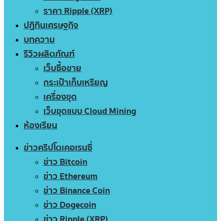
ราคา Ripple (XRP)
ปฏิทินเศรษฐกิจ
บทความ
รีวิวผลิตภัณฑ์
เว็บซื้อขาย
กระเป๋าเก็บเหรียญ
เครื่องขุด
เว็บขุดแบบ Cloud Mining
ห้องเรียน
ข่าวคริปโตเคอเรนซี่
ข่าว Bitcoin
ข่าว Ethereum
ข่าว Binance Coin
ข่าว Dogecoin
ข่าว Ripple (XRP)