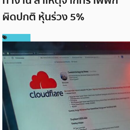
ทำงาน สาเหตุจากทราฟฟิก
ผิดปกติ หุ้นร่วง 5%
ข่าวดรามา