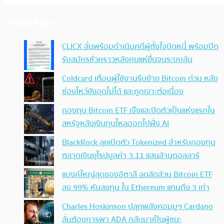
ประเด็นล่าสุด
CLICX ลั่นพร้อมดำเนินคดีผู้ตั้งใจบิดหนี้ พร้อมปิด
รับสมัครชั่วคราวหลังคนแห่ยื่นจนระบบล้น
Coldcard เตือนผู้ใช้งานรีบย้าย Bitcoin ด่วน หลัง
ช่องโหว่ยังอุดไม่ได้ และถูกเจาะต่อเนื่อง
กองทุน Bitcoin ETF เจ๊งและปิดตัวเป็นแห่งแรกใน
สหรัฐหลังเงินทุนไหลออกไปฝั่ง AI
BlackRock ลุยเปิดตัว Tokenized สำหรับกองทุน
ตลาดเงินยุโรปมูลค่า 3.11 แสนล้านดอลลาร์
แบงก์ใหญ่สุดของอิตาลี ลดสัดส่วน Bitcoin ETF
ลง 99% หันลงทุน ใน Ethereum แทนถึง 3 เท่า
Charles Hoskinson ปลุกพลังคอมมูฯ Cardano
ลั่นต้องการพา ADA กลับมาเป็นผู้ชนะ