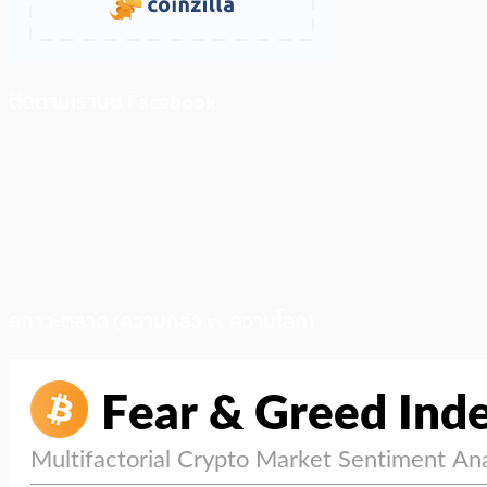
ติดตามเราบน Facebook
สภาวะตลาด (ความกลัว vs ความโลภ)