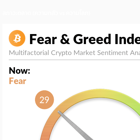
สภาวะตลาด (ความกลัว vs ความโลภ)