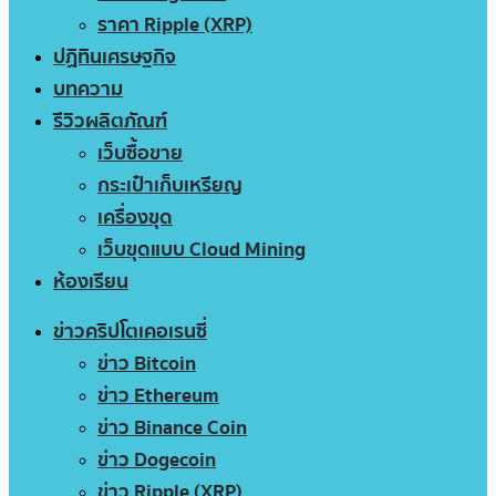
ราคา Ripple (XRP)
ปฏิทินเศรษฐกิจ
บทความ
รีวิวผลิตภัณฑ์
เว็บซื้อขาย
กระเป๋าเก็บเหรียญ
เครื่องขุด
เว็บขุดแบบ Cloud Mining
ห้องเรียน
ข่าวคริปโตเคอเรนซี่
ข่าว Bitcoin
ข่าว Ethereum
ข่าว Binance Coin
ข่าว Dogecoin
ข่าว Ripple (XRP)