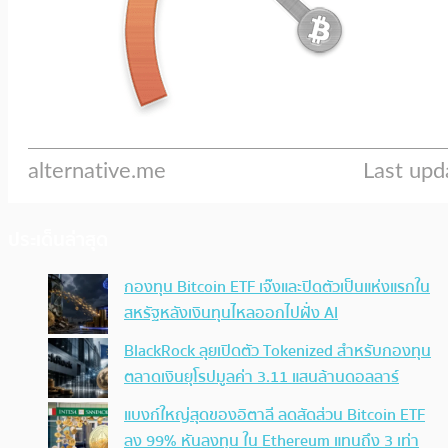
ประเด็นล่าสุด
กองทุน Bitcoin ETF เจ๊งและปิดตัวเป็นแห่งแรกใน
สหรัฐหลังเงินทุนไหลออกไปฝั่ง AI
BlackRock ลุยเปิดตัว Tokenized สำหรับกองทุน
ตลาดเงินยุโรปมูลค่า 3.11 แสนล้านดอลลาร์
แบงก์ใหญ่สุดของอิตาลี ลดสัดส่วน Bitcoin ETF
ลง 99% หันลงทุน ใน Ethereum แทนถึง 3 เท่า