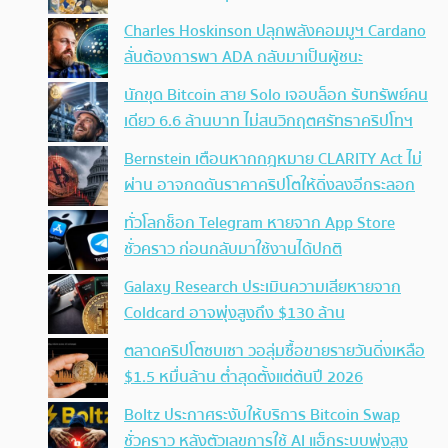
Charles Hoskinson ปลุกพลังคอมมูฯ Cardano
ลั่นต้องการพา ADA กลับมาเป็นผู้ชนะ
นักขุด Bitcoin สาย Solo เจอบล็อก รับทรัพย์คน
เดียว 6.6 ล้านบาท ไม่สนวิกฤตศรัทธาคริปโทฯ
Bernstein เตือนหากกฎหมาย CLARITY Act ไม่
ผ่าน อาจกดดันราคาคริปโตให้ดิ่งลงอีกระลอก
ทั่วโลกช็อก Telegram หายจาก App Store
ชั่วคราว ก่อนกลับมาใช้งานได้ปกติ
Galaxy Research ประเมินความเสียหายจาก
Coldcard อาจพุ่งสูงถึง $130 ล้าน
ตลาดคริปโตซบเซา วอลุ่มซื้อขายรายวันดิ่งเหลือ
$1.5 หมื่นล้าน ต่ำสุดตั้งแต่ต้นปี 2026
Boltz ประกาศระงับให้บริการ Bitcoin Swap
ชั่วคราว หลังตัวเลขการใช้ AI แฮ็กระบบพุ่งสูง