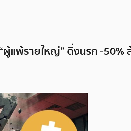
ู้แพ้รายใหญ่” ดิ่งนรก -50% ล