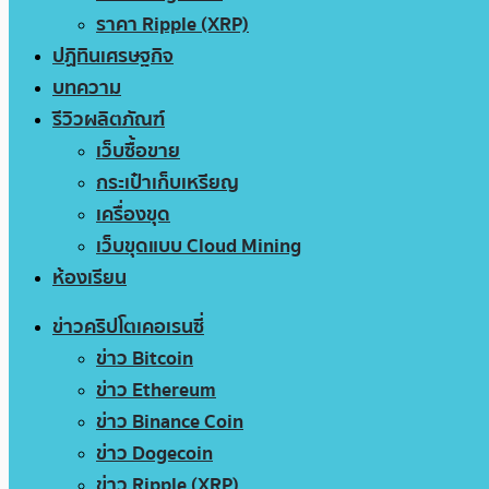
ราคา Ripple (XRP)
ปฏิทินเศรษฐกิจ
บทความ
รีวิวผลิตภัณฑ์
เว็บซื้อขาย
กระเป๋าเก็บเหรียญ
เครื่องขุด
เว็บขุดแบบ Cloud Mining
ห้องเรียน
ข่าวคริปโตเคอเรนซี่
ข่าว Bitcoin
ข่าว Ethereum
ข่าว Binance Coin
ข่าว Dogecoin
ข่าว Ripple (XRP)