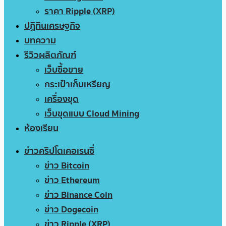
ราคา Ripple (XRP)
ปฏิทินเศรษฐกิจ
บทความ
รีวิวผลิตภัณฑ์
เว็บซื้อขาย
กระเป๋าเก็บเหรียญ
เครื่องขุด
เว็บขุดแบบ Cloud Mining
ห้องเรียน
ข่าวคริปโตเคอเรนซี่
ข่าว Bitcoin
ข่าว Ethereum
ข่าว Binance Coin
ข่าว Dogecoin
ข่าว Ripple (XRP)