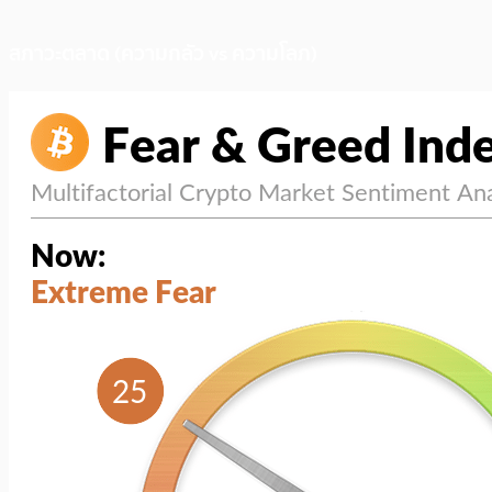
สภาวะตลาด (ความกลัว vs ความโลภ)