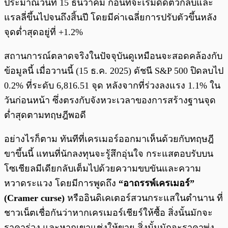
ประมาณวันที่ 15 ธันวาคม ก่อนที่จะเริ่มดีดตัวกลับและ
แรลลี่ขึ้นไปจนถึงสิ้นปี โดยมีค่าเฉลี่ยการปรับตัวขึ้นหลัง
จุดต่ำสุดอยู่ที่ +1.2%
สถานการณ์ตลาดจริงในปัจจุบันดูเหมือนจะสอดคล้องกับ
ข้อมูลนี้ เมื่อวานนี้ (15 ธ.ค. 2025) ดัชนี S&P 500 ปิดลบไป
0.2% ที่ระดับ 6,816.51 จุด หลังจากที่ร่วงลงแรง 1.1% ใน
วันก่อนหน้า ซึ่งตรงกับจังหวะเวลาของการสร้างฐานจุด
ต่ำสุดตามทฤษฎีพอดี
อย่างไรก็ตาม ทันทีที่เครเมอร์ออกมาเห็นด้วยกับทฤษฎี
ขาขึ้นนี้ แทนที่นักลงทุนจะรู้สึกอุ่นใจ กระแสตอบรับบน
โซเชียลมีเดียกลับเต็มไปด้วยความขบขันและความ
หวาดระแวง โดยมีการพูดถึง
“อาถรรพ์เครเมอร์”
(Cramer curse)
หรืออินดิเคเตอร์สวนกระแสในตำนาน ที่
ชาวเน็ตเชื่อกันว่าหากเครเมอร์เชียร์ให้ซื้อ สิ่งนั้นมักจะ
ราคาร่วง และหากเขาแช่งให้ขาย สิ่งนั้นมักจะราคาพุ่ง