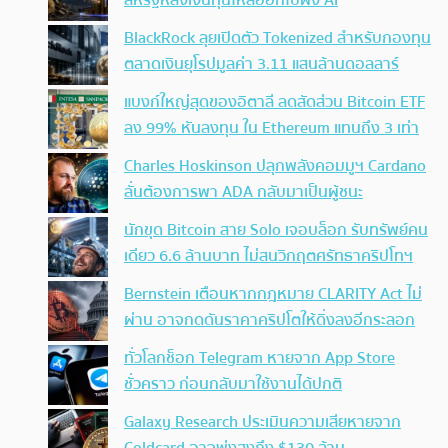
สหรัฐหลังเงินทุนไหลออกไปฝั่ง AI
BlackRock ลุยเปิดตัว Tokenized สำหรับกองทุน
ตลาดเงินยุโรปมูลค่า 3.11 แสนล้านดอลลาร์
แบงก์ใหญ่สุดของอิตาลี ลดสัดส่วน Bitcoin ETF
ลง 99% หันลงทุน ใน Ethereum แทนถึง 3 เท่า
Charles Hoskinson ปลุกพลังคอมมูฯ Cardano
ลั่นต้องการพา ADA กลับมาเป็นผู้ชนะ
นักขุด Bitcoin สาย Solo เจอบล็อก รับทรัพย์คน
เดียว 6.6 ล้านบาท ไม่สนวิกฤตศรัทธาคริปโทฯ
Bernstein เตือนหากกฎหมาย CLARITY Act ไม่
ผ่าน อาจกดดันราคาคริปโตให้ดิ่งลงอีกระลอก
ทั่วโลกช็อก Telegram หายจาก App Store
ชั่วคราว ก่อนกลับมาใช้งานได้ปกติ
Galaxy Research ประเมินความเสียหายจาก