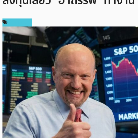
ลงทุนเสียว “อาถรรพ์” ทำงาน
ข่าวดรามา