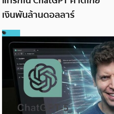
แทรกใน ChatGPT คาดโกย
เงินพันล้านดอลลาร์
ข่าว AI