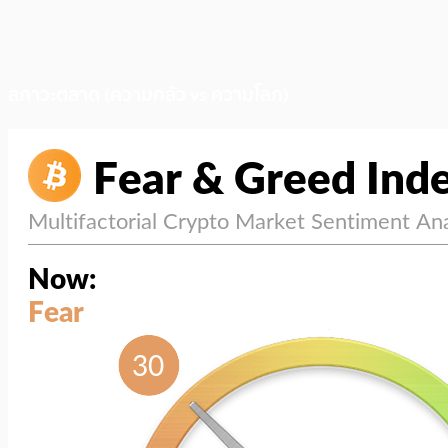
สภาวะตลาด (ความกลัว vs ความโลภ)