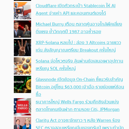
Cloudflare เปิดตัวกระเป๋า Stablecoin ให้ AI
Agent จ่ายค่า API และคอนเทนต์เองได้
Michael Burry เตือน ตลาดหุ้นอาจใกล้พีคเสี่ยง
ดิ่งแรง ย้ำวิกฤตปี 1987 อาจซ้ำรอย
XRP-Solana หลบไป : ส่อง 3 Altcoins ฉายแวว
เด่น ส่งสัญญาณเตรียม Breakout ครั้งใหญ่
Solana จ่อโหวตจริง ลุ้นผ่านข้อเสนอเผาอุปทาน
เหรียญ SOL ครั้งใหญ่
Glassnode เปิดข้อมูล On-Chain ชี้แนวรับสำคัญ
Bitcoin อยู่โซน $63,000 เจ้ามือ-รายย่อยแห่ช้อน
ซื้อ
ธนาคารใหญ่ Wells Fargo ร่วมศึกชิงส่วนแบ่ง
ตลาดโทเคนเงินฝาก ตามรอย Citi, JPMorgan
Clarity Act อาจชะงักยาว ๆ หลัง Warren ร้อง
SEC ตรวจสอบเหรียญมีมของทรัมป์ เพราะทำนัก