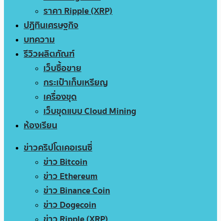
ราคา Ripple (XRP)
ปฏิทินเศรษฐกิจ
บทความ
รีวิวผลิตภัณฑ์
เว็บซื้อขาย
กระเป๋าเก็บเหรียญ
เครื่องขุด
เว็บขุดแบบ Cloud Mining
ห้องเรียน
ข่าวคริปโตเคอเรนซี่
ข่าว Bitcoin
ข่าว Ethereum
ข่าว Binance Coin
ข่าว Dogecoin
ข่าว Ripple (XRP)