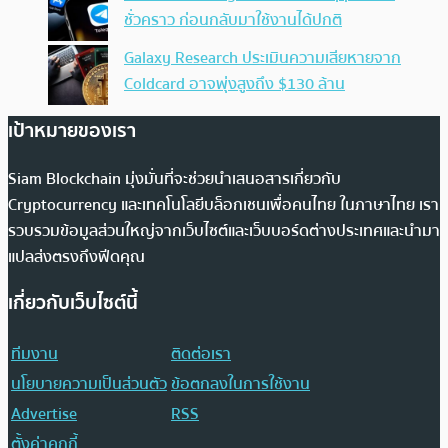
ชั่วคราว ก่อนกลับมาใช้งานได้ปกติ
Galaxy Research ประเมินความเสียหายจาก
Coldcard อาจพุ่งสูงถึง $130 ล้าน
เป้าหมายของเรา
Siam Blockchain มุ่งมั่นที่จะช่วยนำเสนอสารเกี่ยวกับ
Cryptocurrency และเทคโนโลยีบล็อกเชนเพื่อคนไทย ในภาษาไทย เรา
รวบรวมข้อมูลส่วนใหญ่จากเว็บไซต์และเว็บบอร์ดต่างประเทศและนำมา
แปลส่งตรงถึงฟีดคุณ
เกี่ยวกับเว็บไซต์นี้
ทีมงาน
ติดต่อเรา
นโยบายความเป็นส่วนตัว
ข้อตกลงในการใช้งาน
Advertise
RSS
ตั้งค่าคุกกี้