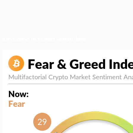
สภาวะตลาด (ความกลัว vs ความโลภ)