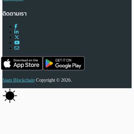
ติดตามเรา
Siam Blockchain
Copyright © 2026.