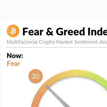
สภาวะตลาด (ความกลัว vs ความโลภ)