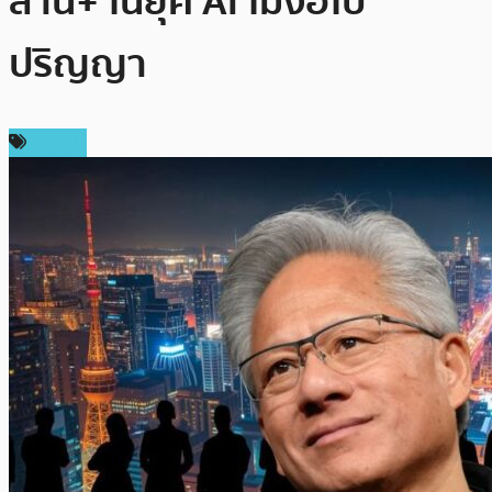
ล้าน+ ในยุค AI ไม่ง้อใบ
ปริญญา
ข่าว AI