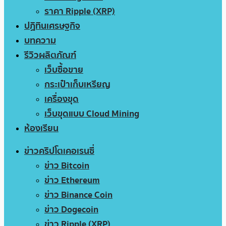
ราคา Ripple (XRP)
ปฏิทินเศรษฐกิจ
บทความ
รีวิวผลิตภัณฑ์
เว็บซื้อขาย
กระเป๋าเก็บเหรียญ
เครื่องขุด
เว็บขุดแบบ Cloud Mining
ห้องเรียน
ข่าวคริปโตเคอเรนซี่
ข่าว Bitcoin
ข่าว Ethereum
ข่าว Binance Coin
ข่าว Dogecoin
ข่าว Ripple (XRP)