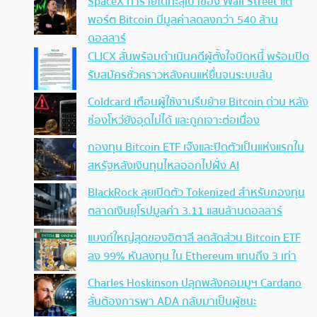
SpaceX ทำรายได้ทะลุเป้าของ Wall Street แต่
พอร์ต Bitcoin มีมูลค่าลดลงกว่า 540 ล้าน
ดอลลาร์
CLICX ลั่นพร้อมดำเนินคดีผู้ตั้งใจบิดหนี้ พร้อมปิด
รับสมัครชั่วคราวหลังคนแห่ยื่นจนระบบล้น
Coldcard เตือนผู้ใช้งานรีบย้าย Bitcoin ด่วน หลัง
ช่องโหว่ยังอุดไม่ได้ และถูกเจาะต่อเนื่อง
กองทุน Bitcoin ETF เจ๊งและปิดตัวเป็นแห่งแรกใน
สหรัฐหลังเงินทุนไหลออกไปฝั่ง AI
BlackRock ลุยเปิดตัว Tokenized สำหรับกองทุน
ตลาดเงินยุโรปมูลค่า 3.11 แสนล้านดอลลาร์
แบงก์ใหญ่สุดของอิตาลี ลดสัดส่วน Bitcoin ETF
ลง 99% หันลงทุน ใน Ethereum แทนถึง 3 เท่า
Charles Hoskinson ปลุกพลังคอมมูฯ Cardano
ลั่นต้องการพา ADA กลับมาเป็นผู้ชนะ