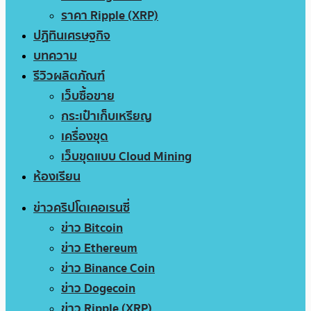
ราคา Ripple (XRP)
ปฏิทินเศรษฐกิจ
บทความ
รีวิวผลิตภัณฑ์
เว็บซื้อขาย
กระเป๋าเก็บเหรียญ
เครื่องขุด
เว็บขุดแบบ Cloud Mining
ห้องเรียน
ข่าวคริปโตเคอเรนซี่
ข่าว Bitcoin
ข่าว Ethereum
ข่าว Binance Coin
ข่าว Dogecoin
ข่าว Ripple (XRP)