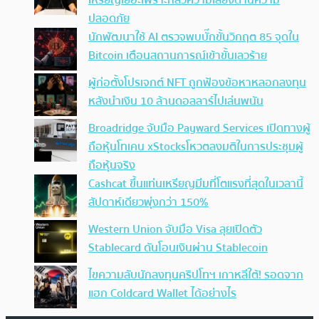
เหรียญเยอะเพราะกลัวความเสี่ยงด้านความ
ปลอดภัย
นักพัฒนาใช้ AI ตรวจพบบั๊กขั้นวิกฤต 85 จุดใน
Bitcoin เตือนสถานการณ์เข้าขั้นเลวร้าย
ผู้ก่อตั้งโปรเจกต์ NFT ถูกฟ้องข้อหาหลอกลงทุน
หลังนำเงิน 10 ล้านดอลลาร์ไปเล่นพนัน
Broadridge จับมือ Payward Services เปิดทางผู้
ถือหุ้นโทเคน xStocksโหวตลงมติในการประชุมผู้
ถือหุ้นจริง
Cashcat ขึ้นแท่นเหรียญมีมที่โตแรงที่สุดในเวลานี้
สัปดาห์เดียวพุ่งกว่า 150%
Western Union จับมือ Visa ลุยเปิดตัว
Stablecard ดันโอนเงินผ่าน Stablecoin
ไขความลับนักลงทุนคริปโทฯ เกาหลีใต้! รอดจาก
แฮก Coldcard Wallet ได้อย่างไร