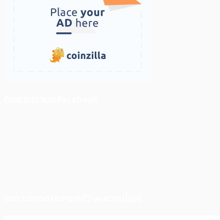
ติดตามเราบน Facebook
สภาวะตลาด (ความกลัว vs ความโลภ)