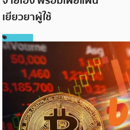
จ่ายเอง พร้อมเผยแผน
เยียวยาผู้ใช้
ข่าว Bitcoin