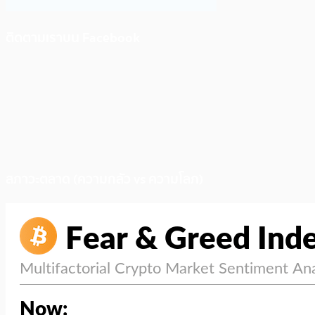
ติดตามเราบน Facebook
สภาวะตลาด (ความกลัว vs ความโลภ)