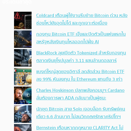
ประเด็นล่าสุด
Coldcard เตือนผู้ใช้งานรีบย้าย Bitcoin ด่วน หลัง
ช่องโหว่ยังอุดไม่ได้ และถูกเจาะต่อเนื่อง
กองทุน Bitcoin ETF เจ๊งและปิดตัวเป็นแห่งแรกใน
สหรัฐหลังเงินทุนไหลออกไปฝั่ง AI
BlackRock ลุยเปิดตัว Tokenized สำหรับกองทุน
ตลาดเงินยุโรปมูลค่า 3.11 แสนล้านดอลลาร์
แบงก์ใหญ่สุดของอิตาลี ลดสัดส่วน Bitcoin ETF
ลง 99% หันลงทุน ใน Ethereum แทนถึง 3 เท่า
Charles Hoskinson ปลุกพลังคอมมูฯ Cardano
ลั่นต้องการพา ADA กลับมาเป็นผู้ชนะ
นักขุด Bitcoin สาย Solo เจอบล็อก รับทรัพย์คน
เดียว 6.6 ล้านบาท ไม่สนวิกฤตศรัทธาคริปโทฯ
Bernstein เตือนหากกฎหมาย CLARITY Act ไม่