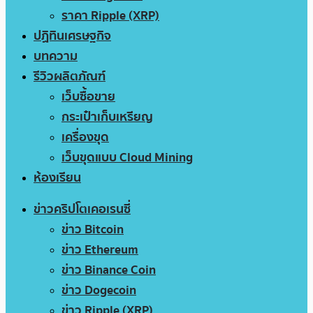
ราคา Ripple (XRP)
ปฏิทินเศรษฐกิจ
บทความ
รีวิวผลิตภัณฑ์
เว็บซื้อขาย
กระเป๋าเก็บเหรียญ
เครื่องขุด
เว็บขุดแบบ Cloud Mining
ห้องเรียน
ข่าวคริปโตเคอเรนซี่
ข่าว Bitcoin
ข่าว Ethereum
ข่าว Binance Coin
ข่าว Dogecoin
ข่าว Ripple (XRP)