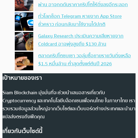
ผ่าน อาจกดดันราคาคริปโตให้ดิ่งลงอีกระลอก
ทั่วโลกช็อก Telegram หายจาก App Store
ชั่วคราว ก่อนกลับมาใช้งานได้ปกติ
Galaxy Research ประเมินความเสียหายจาก
Coldcard อาจพุ่งสูงถึง $130 ล้าน
ตลาดคริปโตซบเซา วอลุ่มซื้อขายรายวันดิ่งเหลือ
$1.5 หมื่นล้าน ต่ำสุดตั้งแต่ต้นปี 2026
เป้าหมายของเรา
Siam Blockchain มุ่งมั่นที่จะช่วยนำเสนอสารเกี่ยวกับ
Cryptocurrency และเทคโนโลยีบล็อกเชนเพื่อคนไทย ในภาษาไทย เรา
รวบรวมข้อมูลส่วนใหญ่จากเว็บไซต์และเว็บบอร์ดต่างประเทศและนำมา
แปลส่งตรงถึงฟีดคุณ
เกี่ยวกับเว็บไซต์นี้