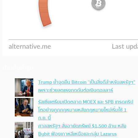
ประเด็นล่าสุด
Trump ย้ำจุดยืน Bitcoin “เป็นสิ่งดีสำหรับสหรัฐฯ”
เพราะช่วยลดแรงกดดันต่อเงินดอลลาร์
รัสเซียเตรียมเปิดตลาด MOEX และ SPB เทรดคริป
โตอย่างถูกกฎหมายหลังกฎหมายใหม่เริ่มใช้ 1
ก.ย. นี้
ศาลสหรัฐฯ สั่งอายัดทรัพย์ $1,500 ล้าน หลัง
Bybit ฟ้องเกาหลีเหนือและกลุ่ม Lazarus