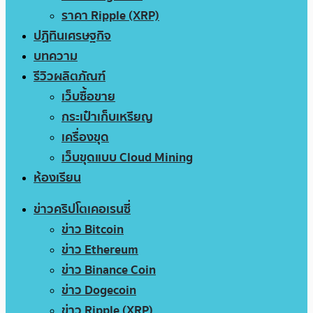
ราคา Ripple (XRP)
ปฏิทินเศรษฐกิจ
บทความ
รีวิวผลิตภัณฑ์
เว็บซื้อขาย
กระเป๋าเก็บเหรียญ
เครื่องขุด
เว็บขุดแบบ Cloud Mining
ห้องเรียน
ข่าวคริปโตเคอเรนซี่
ข่าว Bitcoin
ข่าว Ethereum
ข่าว Binance Coin
ข่าว Dogecoin
ข่าว Ripple (XRP)