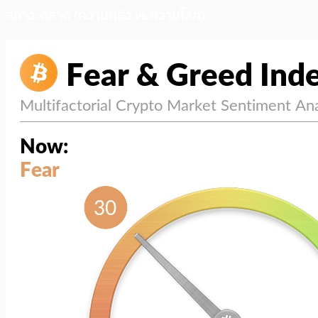
สภาวะตลาด (ความกลัว vs ความโลภ)