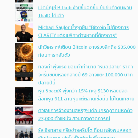
เปิดบัญชี Bitkub ง่ายขึ้นอีกขั้น ยืนยันตัวตนผ่าน
ThaID ได้แล้ว
Michael Saylor ย้ำจุดยืน “Bitcoin ไม่ต้องการ
CLARITY แต่อเมริกาต่างหากที่ต้องการ”
นักวิเคราะห์เตือน Bitcoin อาจร่วงลึกถึง $35,000
ก่อนการกลับตัว
ทองคำพุ่งแรง ย้อนคำทำนาย “หมอปลาย” ราคา
จะเริ่มขยับหลังกลางปี 69 อาจแตะ 100,000 บาท
ปลายปีนี้
หุ้น SpaceX พุ่งกว่า 15% ทะลุ $130 หลังปลด
ล็อกหุ้น 911 ล้านหุ้นแต่ตลาดเชื่อมั่น ไม่โดนเทขาย
ตัวเลขการจ้างงานสหรัฐฯ เดือนกรกฎาคมหดตัว
23,000 ตำแหน่ง สวนทางคาดการณ์
รัสเซียทลายเครือข่ายคริปโตเถื่อน หลังพบหลอก