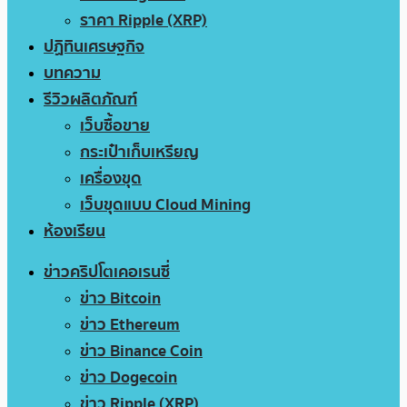
ราคา Ripple (XRP)
ปฏิทินเศรษฐกิจ
บทความ
รีวิวผลิตภัณฑ์
เว็บซื้อขาย
กระเป๋าเก็บเหรียญ
เครื่องขุด
เว็บขุดแบบ Cloud Mining
ห้องเรียน
ข่าวคริปโตเคอเรนซี่
ข่าว Bitcoin
ข่าว Ethereum
ข่าว Binance Coin
ข่าว Dogecoin
ข่าว Ripple (XRP)