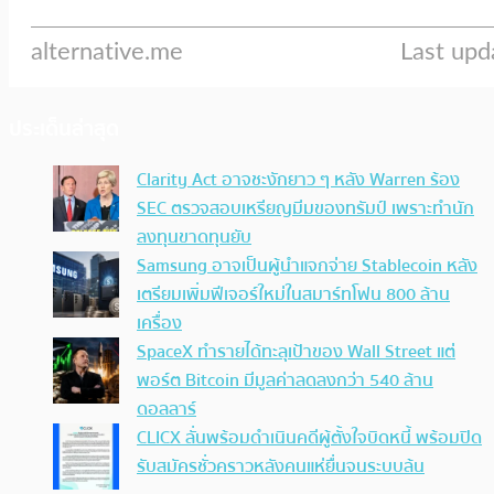
ประเด็นล่าสุด
Clarity Act อาจชะงักยาว ๆ หลัง Warren ร้อง
SEC ตรวจสอบเหรียญมีมของทรัมป์ เพราะทำนัก
ลงทุนขาดทุนยับ
Samsung อาจเป็นผู้นำแจกจ่าย Stablecoin หลัง
เตรียมเพิ่มฟีเจอร์ใหม่ในสมาร์ทโฟน 800 ล้าน
เครื่อง
SpaceX ทำรายได้ทะลุเป้าของ Wall Street แต่
พอร์ต Bitcoin มีมูลค่าลดลงกว่า 540 ล้าน
ดอลลาร์
CLICX ลั่นพร้อมดำเนินคดีผู้ตั้งใจบิดหนี้ พร้อมปิด
รับสมัครชั่วคราวหลังคนแห่ยื่นจนระบบล้น