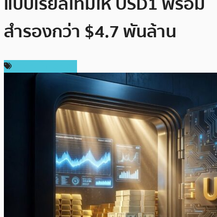
แบบเรียลไทม์ให้ USD1 พร้อม
สำรองกว่า $4.7 พันล้าน
ข่าวคริปโตเคอเรนซี่