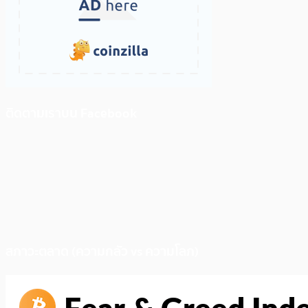
ติดตามเราบน Facebook
สภาวะตลาด (ความกลัว vs ความโลภ)