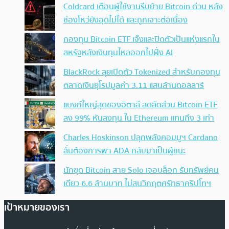
Coldcard เตือนผู้ใช้งานรีบย้าย Bitcoin ด่วน หลัง
ช่องโหว่ยังอุดไม่ได้ และถูกเจาะต่อเนื่อง
กองทุน Bitcoin ETF เจ๊งและปิดตัวเป็นแห่งแรกใน
สหรัฐหลังเงินทุนไหลออกไปฝั่ง AI
BlackRock ลุยเปิดตัว Tokenized สำหรับกองทุน
ตลาดเงินยุโรปมูลค่า 3.11 แสนล้านดอลลาร์
แบงก์ใหญ่สุดของอิตาลี ลดสัดส่วน Bitcoin ETF
ลง 99% หันลงทุน ใน Ethereum แทนถึง 3 เท่า
Charles Hoskinson ปลุกพลังคอมมูฯ Cardano
ลั่นต้องการพา ADA กลับมาเป็นผู้ชนะ
นักขุด Bitcoin สาย Solo เจอบล็อก รับทรัพย์คน
เดียว 6.6 ล้านบาท ไม่สนวิกฤตศรัทธาคริปโทฯ
เป้าหมายของเรา