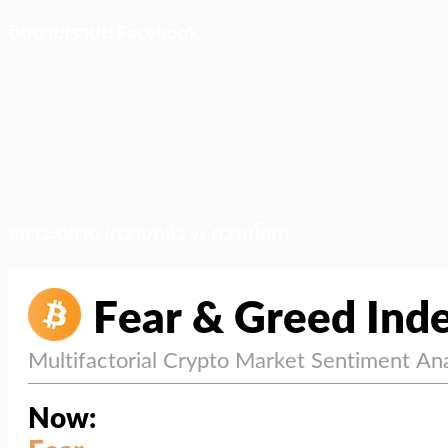
ติดตามเราบน Facebook
สภาวะตลาด (ความกลัว vs ความโลภ)