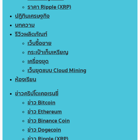
ราคา Ripple (XRP)
ปฏิทินเศรษฐกิจ
บทความ
รีวิวผลิตภัณฑ์
เว็บซื้อขาย
กระเป๋าเก็บเหรียญ
เครื่องขุด
เว็บขุดแบบ Cloud Mining
ห้องเรียน
ข่าวคริปโตเคอเรนซี่
ข่าว Bitcoin
ข่าว Ethereum
ข่าว Binance Coin
ข่าว Dogecoin
ข่าว Ripple (XRP)