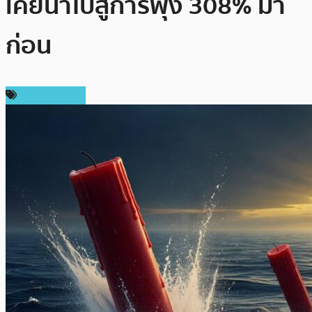
เคยนำไปสู่การพุ่ง 308% มา
ก่อน
ราคา Bitcoin