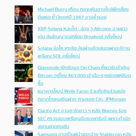
Michael Burry เตือน ตลาดหุ้นอาจใกล้พีคเสี่ยง
ดิ่งแรง ย้ำวิกฤตปี 1987 อาจซ้ำรอย
XRP-Solana หลบไป : ส่อง 3 Altcoins ฉายแวว
เด่น ส่งสัญญาณเตรียม Breakout ครั้งใหญ่
Solana จ่อโหวตจริง ลุ้นผ่านข้อเสนอเผาอุปทาน
เหรียญ SOL ครั้งใหญ่
Glassnode เปิดข้อมูล On-Chain ชี้แนวรับสำคัญ
Bitcoin อยู่โซน $63,000 เจ้ามือ-รายย่อยแห่ช้อน
ซื้อ
ธนาคารใหญ่ Wells Fargo ร่วมศึกชิงส่วนแบ่ง
ตลาดโทเคนเงินฝาก ตามรอย Citi, JPMorgan
Clarity Act อาจชะงักยาว ๆ หลัง Warren ร้อง
SEC ตรวจสอบเหรียญมีมของทรัมป์ เพราะทำนัก
ลงทุนขาดทุนยับ
Samsung อาจเป็นผู้นำแจกจ่าย Stablecoin หลัง