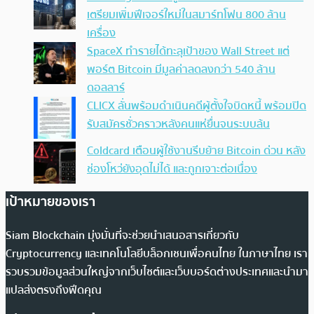
เตรียมเพิ่มฟีเจอร์ใหม่ในสมาร์ทโฟน 800 ล้าน
เครื่อง
SpaceX ทำรายได้ทะลุเป้าของ Wall Street แต่
พอร์ต Bitcoin มีมูลค่าลดลงกว่า 540 ล้าน
ดอลลาร์
CLICX ลั่นพร้อมดำเนินคดีผู้ตั้งใจบิดหนี้ พร้อมปิด
รับสมัครชั่วคราวหลังคนแห่ยื่นจนระบบล้น
Coldcard เตือนผู้ใช้งานรีบย้าย Bitcoin ด่วน หลัง
ช่องโหว่ยังอุดไม่ได้ และถูกเจาะต่อเนื่อง
เป้าหมายของเรา
Siam Blockchain มุ่งมั่นที่จะช่วยนำเสนอสารเกี่ยวกับ
Cryptocurrency และเทคโนโลยีบล็อกเชนเพื่อคนไทย ในภาษาไทย เรา
รวบรวมข้อมูลส่วนใหญ่จากเว็บไซต์และเว็บบอร์ดต่างประเทศและนำมา
แปลส่งตรงถึงฟีดคุณ