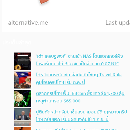
ประเด็นล่าสุด
‘เต๋า เศรษฐพงศ์’ งานเข้า NAS โดนแฮกเกอร์ฝัง
ไวรัสเรียกค่าไถ่ Bitcoin เป็นจำนวน 0.07 BTC
ไต้หวันยกระดับเข้ม จ่อบังคับใช้กฏ Travel Rule
คุมโอนคริปโทฯ เริ่ม ต.ค. นี้
ตลาดคริปโทฯ ฟื้น! Bitcoin ยื้อแถว $64,700 ลุ้น
ทะลุผ่านกรอบ $65,000
ปูตินตัดหน้าทรัมป์ เซ็นลงนามอนุมัติกฎหมายคริป
โทฯ ฉบับแรก เริ่มมีผลบังคับใช้ 1 ก.ย. นี้