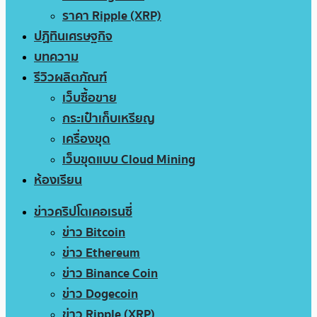
ราคา Ripple (XRP)
ปฏิทินเศรษฐกิจ
บทความ
รีวิวผลิตภัณฑ์
เว็บซื้อขาย
กระเป๋าเก็บเหรียญ
เครื่องขุด
เว็บขุดแบบ Cloud Mining
ห้องเรียน
ข่าวคริปโตเคอเรนซี่
ข่าว Bitcoin
ข่าว Ethereum
ข่าว Binance Coin
ข่าว Dogecoin
ข่าว Ripple (XRP)