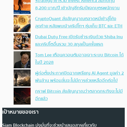
Strategy เข้าร่วม Invest America สมทบทุน
8,200 บาท/ปี เข้าบัญชีทรัมป์แจกบุตรพนักงาน
CryptoQuant ส่งสัญญาณตลาดหมีเข้าสู่โค้ง
สุดท้าย หลังพบเจ้าคริปโทฯ ซุ่มเก็บ BTC และ ETH
Dubai Duty Free เปิดรับชำระเงินด้วย Shiba Inu
และคริปโตอื่นรวม 30 สกุลเป็นครั้งแรก
Tom Lee เตือนควอนตัมอาจเจาะระบบ Bitcoin ได้
ในปี 2028
ผู้ก่อตั้งประกาศปิดฉากเหรียญ AI Agent มูลค่า 2
พันล้าน พร้อมลั่นจะไม่มีการช่วยเหลืออีกต่อไป
กราฟ Bitcoin ส่งสัญญาณว่าตลาดกระทิงจะไม่มี
อีกแล้ว
เป้าหมายของเรา
Siam Blockchain มุ่งมั่นที่จะช่วยนำเสนอสารเกี่ยวกับ