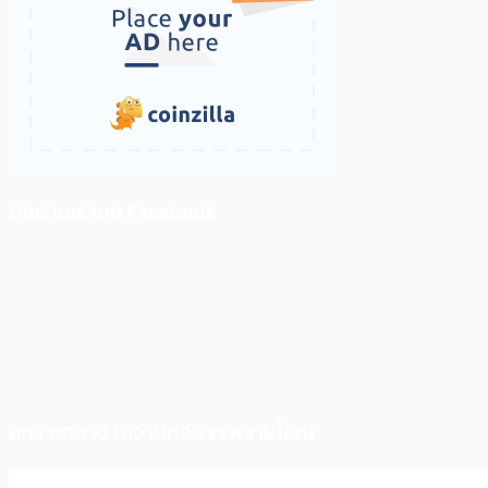
ติดตามเราบน Facebook
สภาวะตลาด (ความกลัว vs ความโลภ)