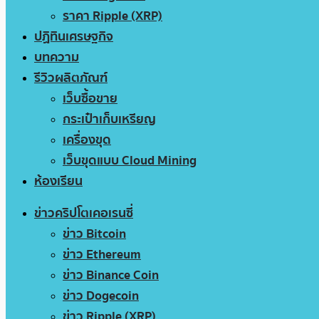
ราคา Ripple (XRP)
ปฏิทินเศรษฐกิจ
บทความ
รีวิวผลิตภัณฑ์
เว็บซื้อขาย
กระเป๋าเก็บเหรียญ
เครื่องขุด
เว็บขุดแบบ Cloud Mining
ห้องเรียน
ข่าวคริปโตเคอเรนซี่
ข่าว Bitcoin
ข่าว Ethereum
ข่าว Binance Coin
ข่าว Dogecoin
ข่าว Ripple (XRP)