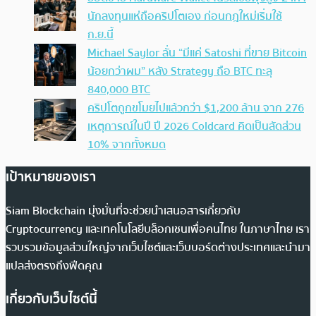
นักลงทุนแห่ถือคริปโตเอง ก่อนกฎใหม่เริ่มใช้
ก.ย.นี้
Michael Saylor ลั่น “มีแค่ Satoshi ที่ขาย Bitcoin
น้อยกว่าผม” หลัง Strategy ถือ BTC ทะลุ
840,000 BTC
คริปโตถูกขโมยไปแล้วกว่า $1,200 ล้าน จาก 276
เหตุการณ์ในปี ปี 2026 Coldcard คิดเป็นสัดส่วน
10% จากทั้งหมด
เป้าหมายของเรา
Siam Blockchain มุ่งมั่นที่จะช่วยนำเสนอสารเกี่ยวกับ
Cryptocurrency และเทคโนโลยีบล็อกเชนเพื่อคนไทย ในภาษาไทย เรา
รวบรวมข้อมูลส่วนใหญ่จากเว็บไซต์และเว็บบอร์ดต่างประเทศและนำมา
แปลส่งตรงถึงฟีดคุณ
เกี่ยวกับเว็บไซต์นี้