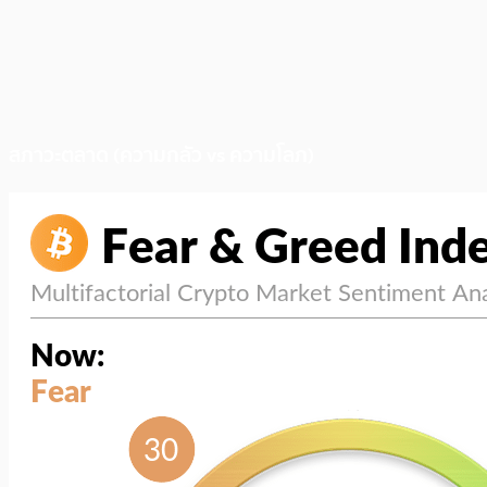
สภาวะตลาด (ความกลัว vs ความโลภ)