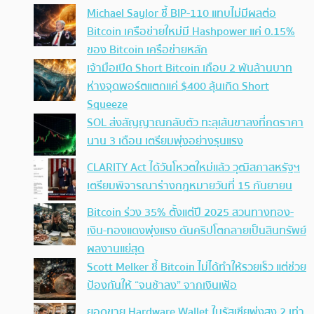
Michael Saylor ชี้ BIP-110 แทบไม่มีผลต่อ
Bitcoin เครือข่ายใหม่มี Hashpower แค่ 0.15%
ของ Bitcoin เครือข่ายหลัก
เจ้ามือเปิด Short Bitcoin เกือบ 2 พันล้านบาท
ห่างจุดพอร์ตแตกแค่ $400 ลุ้นเกิด Short
Squeeze
SOL ส่งสัญญาณกลับตัว ทะลุเส้นขาลงที่กดราคา
นาน 3 เดือน เตรียมพุ่งอย่างรุนแรง
CLARITY Act ได้วันโหวตใหม่แล้ว วุฒิสภาสหรัฐฯ
เตรียมพิจารณาร่างกฎหมายวันที่ 15 กันยายน
Bitcoin ร่วง 35% ตั้งแต่ปี 2025 สวนทางทอง-
เงิน-ทองแดงพุ่งแรง ดันคริปโตกลายเป็นสินทรัพย์
ผลงานแย่สุด
Scott Melker ชี้ Bitcoin ไม่ได้ทำให้รวยเร็ว แต่ช่วย
ป้องกันให้ “จนช้าลง” จากเงินเฟ้อ
ยอดขาย Hardware Wallet ในรัสเซียพุ่งสูง 2 เท่า