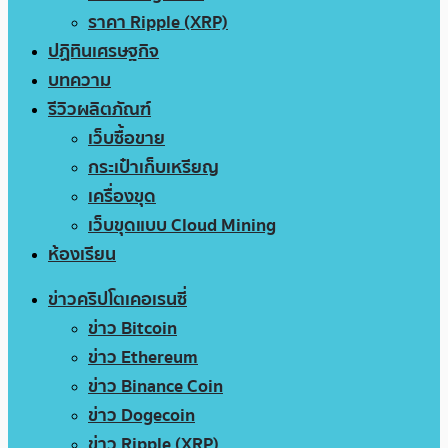
ราคา Ripple (XRP)
ปฏิทินเศรษฐกิจ
บทความ
รีวิวผลิตภัณฑ์
เว็บซื้อขาย
กระเป๋าเก็บเหรียญ
เครื่องขุด
เว็บขุดแบบ Cloud Mining
ห้องเรียน
ข่าวคริปโตเคอเรนซี่
ข่าว Bitcoin
ข่าว Ethereum
ข่าว Binance Coin
ข่าว Dogecoin
ข่าว Ripple (XRP)