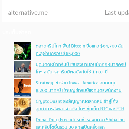
ประเด็นล่าสุด
ตลาดคริปโทฯ ฟื้น! Bitcoin ยื้อแถว $64,700 ลุ้น
ทะลุผ่านกรอบ $65,000
ปูตินตัดหน้าทรัมป์ เซ็นลงนามอนุมัติกฎหมายคริป
โทฯ ฉบับแรก เริ่มมีผลบังคับใช้ 1 ก.ย. นี้
Strategy เข้าร่วม Invest America สมทบทุน
8,200 บาท/ปี เข้าบัญชีทรัมป์แจกบุตรพนักงาน
CryptoQuant ส่งสัญญาณตลาดหมีเข้าสู่โค้ง
สุดท้าย หลังพบเจ้าคริปโทฯ ซุ่มเก็บ BTC และ ETH
Dubai Duty Free เปิดรับชำระเงินด้วย Shiba Inu
และคริปโตอื่นรวม 30 สกุลเป็นครั้งแรก