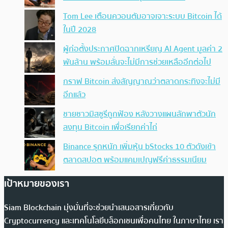
Tom Lee เตือนควอนตัมอาจเจาะระบบ Bitcoin ได้
ในปี 2028
ผู้ก่อตั้งประกาศปิดฉากเหรียญ AI Agent มูลค่า 2
พันล้าน พร้อมลั่นจะไม่มีการช่วยเหลืออีกต่อไป
กราฟ Bitcoin ส่งสัญญาณว่าตลาดกระทิงจะไม่มี
อีกแล้ว
ชายชาวมิสซูรีถูกฟ้อง หลังวางแผนลักพาตัวนัก
ลงทุน Bitcoin เพื่อเรียกค่าไถ่
Binance รุกหนัก เพิ่มหุ้น bStocks 10 ตัวดังเข้า
ตลาดสปอต พร้อมแคมเปญฟรีค่าธรรมเนียม
เป้าหมายของเรา
Siam Blockchain มุ่งมั่นที่จะช่วยนำเสนอสารเกี่ยวกับ
Cryptocurrency และเทคโนโลยีบล็อกเชนเพื่อคนไทย ในภาษาไทย เรา