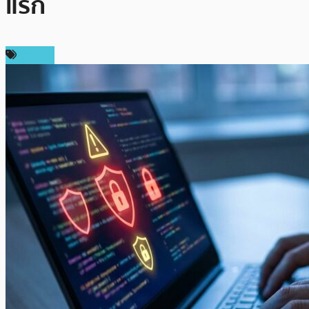
แรก
ข่าว AI