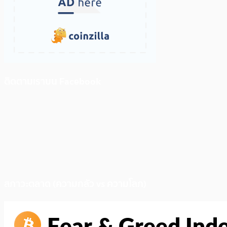
ติดตามเราบน Facebook
สภาวะตลาด (ความกลัว vs ความโลภ)