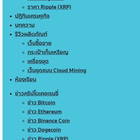
ราคา Ripple (XRP)
ปฏิทินเศรษฐกิจ
บทความ
รีวิวผลิตภัณฑ์
เว็บซื้อขาย
กระเป๋าเก็บเหรียญ
เครื่องขุด
เว็บขุดแบบ Cloud Mining
ห้องเรียน
ข่าวคริปโตเคอเรนซี่
ข่าว Bitcoin
ข่าว Ethereum
ข่าว Binance Coin
ข่าว Dogecoin
ข่าว Ripple (XRP)