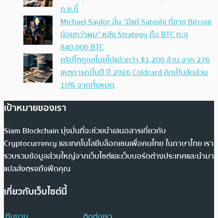
ก.ย.นี้
Michael Saylor ลั่น “มีแค่ Satoshi ที่ขาย Bitcoin
น้อยกว่าผม” หลัง Strategy ถือ BTC ทะลุ
840,000 BTC
คริปโตถูกขโมยไปแล้วกว่า $1,200 ล้าน จาก 276
เหตุการณ์ในปี ปี 2026 Coldcard คิดเป็นสัดส่วน
10% จากทั้งหมด
เป้าหมายของเรา
Siam Blockchain มุ่งมั่นที่จะช่วยนำเสนอสารเกี่ยวกับ
Cryptocurrency และเทคโนโลยีบล็อกเชนเพื่อคนไทย ในภาษาไทย เรา
รวบรวมข้อมูลส่วนใหญ่จากเว็บไซต์และเว็บบอร์ดต่างประเทศและนำมา
แปลส่งตรงถึงฟีดคุณ
เกี่ยวกับเว็บไซต์นี้
ทีมงาน
ติดต่อเรา