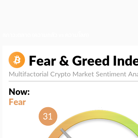
สภาวะตลาด (ความกลัว vs ความโลภ)