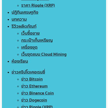
ราคา Ripple (XRP)
ปฏิทินเศรษฐกิจ
บทความ
รีวิวผลิตภัณฑ์
เว็บซื้อขาย
กระเป๋าเก็บเหรียญ
เครื่องขุด
เว็บขุดแบบ Cloud Mining
ห้องเรียน
ข่าวคริปโตเคอเรนซี่
ข่าว Bitcoin
ข่าว Ethereum
ข่าว Binance Coin
ข่าว Dogecoin
ข่าว Ripple (XRP)