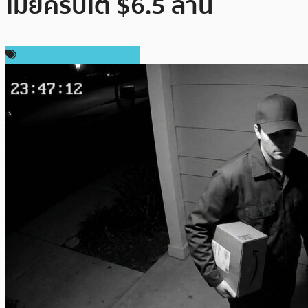
โมยคริปโต $6.5 ล้าน
ความปลอดภัยทางไซเบอร์