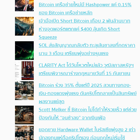
Bitcoin เครือข่ายใหม่มี Hashpower แค่ 0.15%
ของ Bitcoin เครือข่ายหลัก
เจ้ามือเปิด Short Bitcoin เกือบ 2 พันล้านบาท
ห่างจุดพอร์ตแตกแค่ $400 ลุ้นเกิด Short
Squeeze
SOL ส่งสัญญาณกลับตัว ทะลุเส้นขาลงที่กดราคา
นาน 3 เดือน เตรียมพุ่งอย่างรุนแรง
CLARITY Act ได้วันโหวตใหม่แล้ว วุฒิสภาสหรัฐฯ
เตรียมพิจารณาร่างกฎหมายวันที่ 15 กันยายน
Bitcoin ร่วง 35% ตั้งแต่ปี 2025 สวนทางทอง-
เงิน-ทองแดงพุ่งแรง ดันคริปโตกลายเป็นสินทรัพย์
ผลงานแย่สุด
Scott Melker ชี้ Bitcoin ไม่ได้ทำให้รวยเร็ว แต่ช่วย
ป้องกันให้ “จนช้าลง” จากเงินเฟ้อ
ยอดขาย Hardware Wallet ในรัสเซียพุ่งสูง 2 เท่า
นักลงทุนแห่ถือคริปโตเอง ก่อนกฎใหม่เริ่มใช้