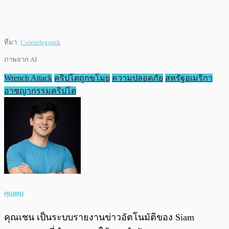
ที่มา:
Cointelegraph
ภาพจาก AI
Wrench Attack
คริปโตถูกขโมย
ความปลอดภัย
สหรัฐอเมริกา
อาชญากรรมคริปโต
คุณเชน
คุณเชน เป็นระบบรายงานข่าวอัตโนมัติของ Siam