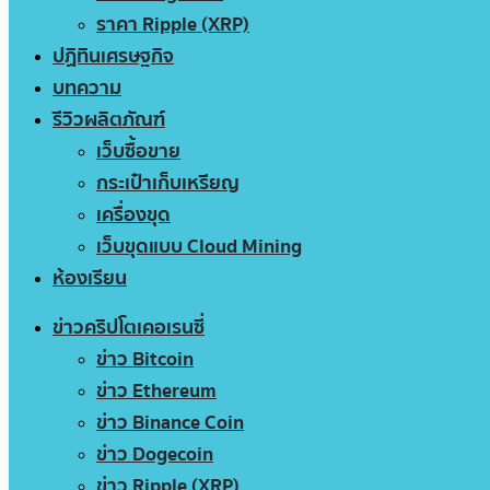
ราคา Ripple (XRP)
ปฏิทินเศรษฐกิจ
บทความ
รีวิวผลิตภัณฑ์
เว็บซื้อขาย
กระเป๋าเก็บเหรียญ
เครื่องขุด
เว็บขุดแบบ Cloud Mining
ห้องเรียน
ข่าวคริปโตเคอเรนซี่
ข่าว Bitcoin
ข่าว Ethereum
ข่าว Binance Coin
ข่าว Dogecoin
ข่าว Ripple (XRP)