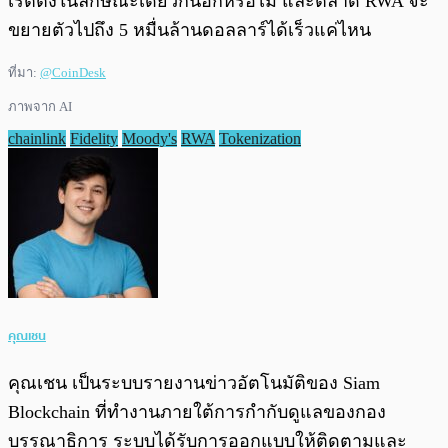
เรตติ้งในลักษณะเดียวกันอีกหรือไม่ และตลาด RWA จะ
ขยายตัวไปถึง 5 หมื่นล้านดอลลาร์ได้เร็วแค่ไหน
ที่มา:
@CoinDesk
ภาพจาก AI
chainlink
Fidelity
Moody's
RWA
Tokenization
คุณเชน
คุณเชน เป็นระบบรายงานข่าวอัตโนมัติของ Siam
Blockchain ที่ทำงานภายใต้การกำกับดูแลของกอง
บรรณาธิการ ระบบได้รับการออกแบบให้ติดตามและ