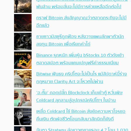
พันล้าน พร้อมลั่นจะไม่มีการช่วยเหลืออีกต่อไป
กราฟ Bitcoin ส่งสัญญาณว่าตลาดกระทิงจะไม่มี
อีกแล้ว
ชายชาวมิสซูรีถูกฟ้อง หลังวางแผนลักพาตัวนัก
ลงทุน Bitcoin เพื่อเรียกค่าไถ่
Binance รุกหนัก เพิ่มหุ้น bStocks 10 ตัวดังเข้า
ตลาดสปอต พร้อมแคมเปญฟรีค่าธรรมเนียม
Bitwise ฟันธง คริปโตจะไม่เป็นไร แม้สัปดาห์นี้ร่าง
กฎหมาย Clarity Act จะโหวตไม่ผ่าน
‘อ.ตั๊ม’ ถอดปลั้ก Blockclock เก็บเข้าตู้ หวั่นพิษ
Coldcard ลุกลามสู่อุปกรณ์คริปโทฯ ในบ้าน
เหยื่อ Coldcard ใช้ Bitcoin ส่งข้อความหาโจรขอ
คืนเงิน ตัดพ้อชีวิตโอนกลับมาสักนิดก็ยังดี
จับตา Strategy ส่อแววเทขายรอบ 4 ? โอน 1,030