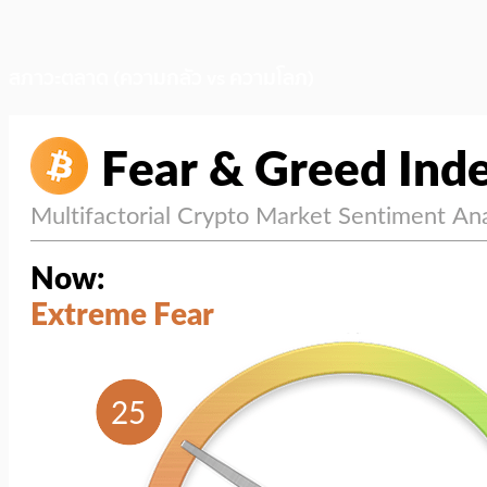
สภาวะตลาด (ความกลัว vs ความโลภ)