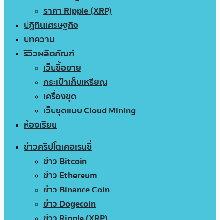
ราคา Ripple (XRP)
ปฏิทินเศรษฐกิจ
บทความ
รีวิวผลิตภัณฑ์
เว็บซื้อขาย
กระเป๋าเก็บเหรียญ
เครื่องขุด
เว็บขุดแบบ Cloud Mining
ห้องเรียน
ข่าวคริปโตเคอเรนซี่
ข่าว Bitcoin
ข่าว Ethereum
ข่าว Binance Coin
ข่าว Dogecoin
ข่าว Ripple (XRP)