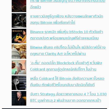
กราฟ Bitcoin ส่งสัญญาณว่าตลาดกระทิงจะไม่มี
อีกแล้ว
ชายชาวมิสซูรีถูกฟ้อง หลังวางแผนลักพาตัวนัก
ลงทุน Bitcoin เพื่อเรียกค่าไถ่
Binance รุกหนัก เพิ่มหุ้น bStocks 10 ตัวดังเข้า
ตลาดสปอต พร้อมแคมเปญฟรีค่าธรรมเนียม
Bitwise ฟันธง คริปโตจะไม่เป็นไร แม้สัปดาห์นี้ร่าง
กฎหมาย Clarity Act จะโหวตไม่ผ่าน
‘อ.ตั๊ม’ ถอดปลั้ก Blockclock เก็บเข้าตู้ หวั่นพิษ
Coldcard ลุกลามสู่อุปกรณ์คริปโทฯ ในบ้าน
เหยื่อ Coldcard ใช้ Bitcoin ส่งข้อความหาโจรขอ
คืนเงิน ตัดพ้อชีวิตโอนกลับมาสักนิดก็ยังดี
จับตา Strategy ส่อแววเทขายรอบ 4 ? โอน 1,030
BTC มูลค่าทะลุ 2 พันล้านบาท ออกจากกระเป๋า