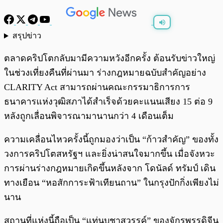
สรุปข่าว
พร้อมเล่น
0:00
/
0:00
ตลาดคริปโตกลับมามีความหวังอีกครั้ง ต้อนรับข่าวใหญ่
ในช่วงเที่ยงคืนที่ผ่านมา ร่างกฎหมายฉบับสำคัญอย่าง
CLARITY Act สามารถผ่านคณะกรรมาธิการการ
ธนาคารแห่งวุฒิสภาได้สำเร็จด้วยคะแนนเสียง 15 ต่อ 9
หลังถูกเลื่อนพิจารณามานานกว่า 4 เดือนเต็ม
ความเคลื่อนไหวครั้งนี้ถูกมองว่าเป็น “ก้าวสำคัญ” ของทั้ง
วงการคริปโตสหรัฐฯ และยิ่งน่าสนใจมากขึ้น เมื่อจังหวะ
การผ่านร่างกฎหมายเกิดขึ้นหลังจาก โดนัลด์ ทรัมป์ เดิน
ทางเยือน “หอสักการะฟ้าเทียนถาน” ในกรุงปักกิ่งเพียงไม่
นาน
สถานที่แห่งนี้ถือเป็น “แท่นบูชาสวรรค์” ของจักรพรรดิจีน