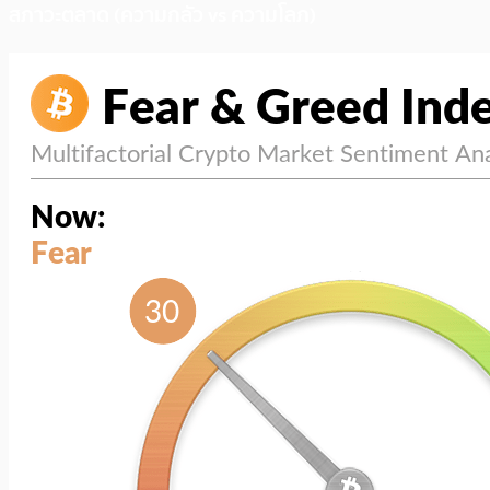
สภาวะตลาด (ความกลัว vs ความโลภ)