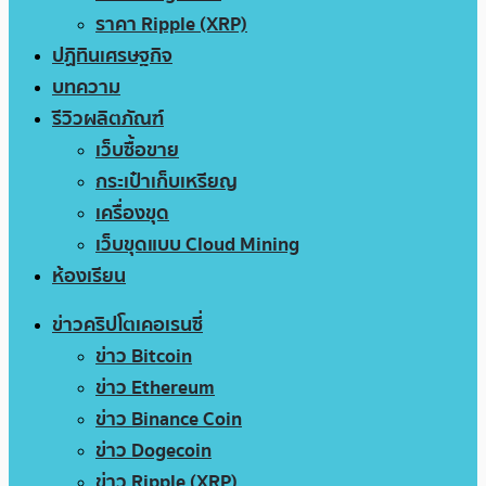
ราคา Ripple (XRP)
ปฏิทินเศรษฐกิจ
บทความ
รีวิวผลิตภัณฑ์
เว็บซื้อขาย
กระเป๋าเก็บเหรียญ
เครื่องขุด
เว็บขุดแบบ Cloud Mining
ห้องเรียน
ข่าวคริปโตเคอเรนซี่
ข่าว Bitcoin
ข่าว Ethereum
ข่าว Binance Coin
ข่าว Dogecoin
ข่าว Ripple (XRP)