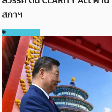
สวรรค์ ดัน CLARITY Act ผ่าน
สภาฯ
ข่าวคริปโตเคอเรนซี่