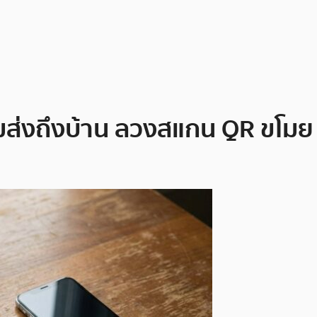
มส่งถึงบ้าน ลวงสแกน QR ขโมย