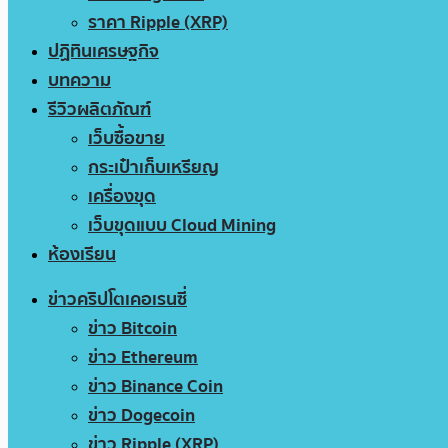
ราคา Ripple (XRP)
ปฏิทินเศรษฐกิจ
บทความ
รีวิวผลิตภัณฑ์
เว็บซื้อขาย
กระเป๋าเก็บเหรียญ
เครื่องขุด
เว็บขุดแบบ Cloud Mining
ห้องเรียน
ข่าวคริปโตเคอเรนซี่
ข่าว Bitcoin
ข่าว Ethereum
ข่าว Binance Coin
ข่าว Dogecoin
ข่าว Ripple (XRP)