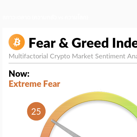
สภาวะตลาด (ความกลัว vs ความโลภ)