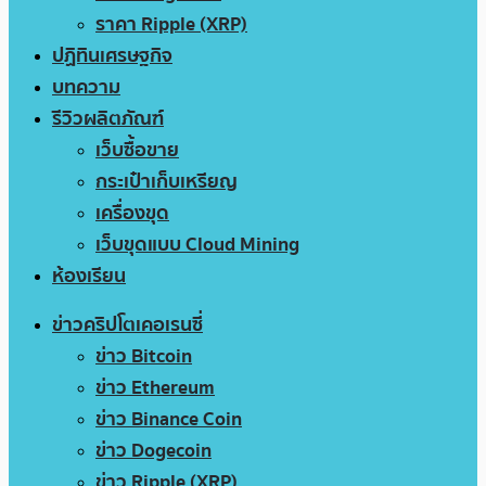
ราคา Ripple (XRP)
ปฏิทินเศรษฐกิจ
บทความ
รีวิวผลิตภัณฑ์
เว็บซื้อขาย
กระเป๋าเก็บเหรียญ
เครื่องขุด
เว็บขุดแบบ Cloud Mining
ห้องเรียน
ข่าวคริปโตเคอเรนซี่
ข่าว Bitcoin
ข่าว Ethereum
ข่าว Binance Coin
ข่าว Dogecoin
ข่าว Ripple (XRP)