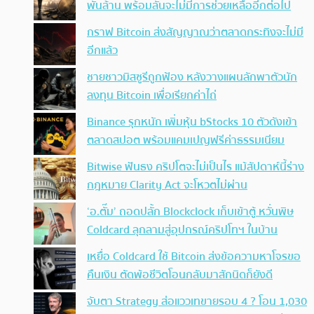
พันล้าน พร้อมลั่นจะไม่มีการช่วยเหลืออีกต่อไป
กราฟ Bitcoin ส่งสัญญาณว่าตลาดกระทิงจะไม่มี
อีกแล้ว
ชายชาวมิสซูรีถูกฟ้อง หลังวางแผนลักพาตัวนัก
ลงทุน Bitcoin เพื่อเรียกค่าไถ่
Binance รุกหนัก เพิ่มหุ้น bStocks 10 ตัวดังเข้า
ตลาดสปอต พร้อมแคมเปญฟรีค่าธรรมเนียม
Bitwise ฟันธง คริปโตจะไม่เป็นไร แม้สัปดาห์นี้ร่าง
กฎหมาย Clarity Act จะโหวตไม่ผ่าน
‘อ.ตั๊ม’ ถอดปลั้ก Blockclock เก็บเข้าตู้ หวั่นพิษ
Coldcard ลุกลามสู่อุปกรณ์คริปโทฯ ในบ้าน
เหยื่อ Coldcard ใช้ Bitcoin ส่งข้อความหาโจรขอ
คืนเงิน ตัดพ้อชีวิตโอนกลับมาสักนิดก็ยังดี
จับตา Strategy ส่อแววเทขายรอบ 4 ? โอน 1,030