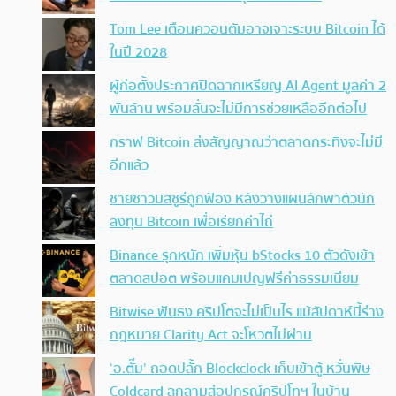
Tom Lee เตือนควอนตัมอาจเจาะระบบ Bitcoin ได้
ในปี 2028
ผู้ก่อตั้งประกาศปิดฉากเหรียญ AI Agent มูลค่า 2
พันล้าน พร้อมลั่นจะไม่มีการช่วยเหลืออีกต่อไป
กราฟ Bitcoin ส่งสัญญาณว่าตลาดกระทิงจะไม่มี
อีกแล้ว
ชายชาวมิสซูรีถูกฟ้อง หลังวางแผนลักพาตัวนัก
ลงทุน Bitcoin เพื่อเรียกค่าไถ่
Binance รุกหนัก เพิ่มหุ้น bStocks 10 ตัวดังเข้า
ตลาดสปอต พร้อมแคมเปญฟรีค่าธรรมเนียม
Bitwise ฟันธง คริปโตจะไม่เป็นไร แม้สัปดาห์นี้ร่าง
กฎหมาย Clarity Act จะโหวตไม่ผ่าน
‘อ.ตั๊ม’ ถอดปลั้ก Blockclock เก็บเข้าตู้ หวั่นพิษ
Coldcard ลุกลามสู่อุปกรณ์คริปโทฯ ในบ้าน