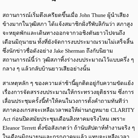
สถานการณ์เริ่มตึงเครียดขึ้นเมื่อ John Thune ผู้นำเสียง
ข้างมากในวุฒิสภา ได้แจ้งสมาชิกฝั่งรีพับลิกันว่า สภาสูง
จะหยุดพักและเดินทางออกจากวอชิงตันยาวไปจนถึง
เดือนมิถุนายน ทั้งที่ยังจัดการงบประมาณรวมไม่เสร็จสิ้น
ซึ่งนักข่าวชื่อดังอย่าง Jake Sherman ถึงกับนิยาม
สถานการณ์นี้ว่า วุฒิสภาทิ้งร่างงบประมาณไว้แบบครึ่ง ๆ
กลาง ๆ แล้วกลับบ้านยาวเสียอย่างนั้น
สาเหตุหลัก ๆ ของความล่าช้านี้ผูกติดอยู่กับความขัดแย้ง
เรื่องการจัดสรรงบประมาณให้กระทรวงยุติธรรม ซึ่งการ
เลื่อนประชุมครั้งนี้ทำให้คนในวงการตั้งคำถามทันทีว่า
สภาคองเกรสจะเหลือเวลาพอให้ผ่านกฎหมาย CLARITY
Act ก่อนปิดสมัยประชุมเดือนสิงหาคมจริงไหม เพราะ
Eleanor Terrett ตั้งข้อสังเกตว่า ถ้านับสัปดาห์ทำงานจริง ๆ
ในเดือนมิถุนายนและกรกฎาคมแล้ว แทบจะเหลือเวลา