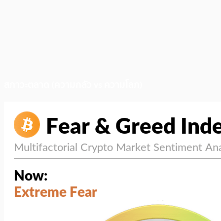
สภาวะตลาด (ความกลัว vs ความโลภ)