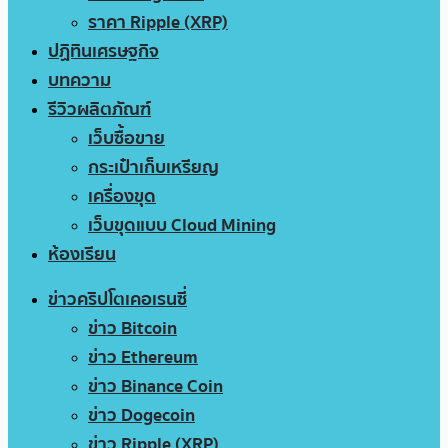
ราคา Ripple (XRP)
ปฏิทินเศรษฐกิจ
บทความ
รีวิวผลิตภัณฑ์
เว็บซื้อขาย
กระเป๋าเก็บเหรียญ
เครื่องขุด
เว็บขุดแบบ Cloud Mining
ห้องเรียน
ข่าวคริปโตเคอเรนซี่
ข่าว Bitcoin
ข่าว Ethereum
ข่าว Binance Coin
ข่าว Dogecoin
ข่าว Ripple (XRP)