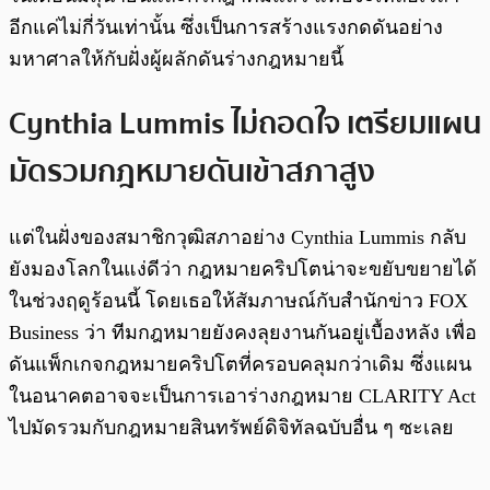
อีกแค่ไม่กี่วันเท่านั้น ซึ่งเป็นการสร้างแรงกดดันอย่าง
มหาศาลให้กับฝั่งผู้ผลักดันร่างกฎหมายนี้
Cynthia Lummis ไม่ถอดใจ เตรียมแผน
มัดรวมกฎหมายดันเข้าสภาสูง
แต่ในฝั่งของสมาชิกวุฒิสภาอย่าง Cynthia Lummis กลับ
ยังมองโลกในแง่ดีว่า กฎหมายคริปโตน่าจะขยับขยายได้
ในช่วงฤดูร้อนนี้ โดยเธอให้สัมภาษณ์กับสำนักข่าว FOX
Business ว่า ทีมกฎหมายยังคงลุยงานกันอยู่เบื้องหลัง เพื่อ
ดันแพ็กเกจกฎหมายคริปโตที่ครอบคลุมกว่าเดิม ซึ่งแผน
ในอนาคตอาจจะเป็นการเอาร่างกฎหมาย CLARITY Act
ไปมัดรวมกับกฎหมายสินทรัพย์ดิจิทัลฉบับอื่น ๆ ซะเลย