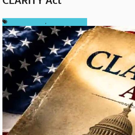
CLARITY Act
กฎหมายและรัฐบาล
,
ข่าวคริปโตเคอเรนซี่