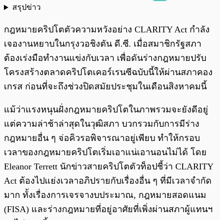
สรุปข่าว
พร้อมเล่น
0:00
/
0:00
กฎหมายคริปโตตัวความหวังอย่าง CLARITY Act กำลัง
เจองานหยาบในกรุงวอชิงตัน ดี.ซี. เมื่อสมาชิกรัฐสภา
ต้องเร่งมือทำงานแข่งกับเวลา เพื่อดันร่างกฎหมายปรับ
โครงสร้างตลาดคริปโตเคอร์เรนซีฉบับนี้ให้ผ่านสภาคอง
เกรส ก่อนที่จะถึงช่วงปิดสมัยประชุมในเดือนสิงหาคมนี้
แม้ว่าแรงหนุนฝั่งกฎหมายคริปโตในภาพรวมจะยังดีอยู่
แต่ความล่าช้าล่าสุดในวุฒิสภา บวกรวมกับการมีร่าง
กฎหมายอื่น ๆ จ่อคิวรอพิจารณาอยู่เพียบ ทำให้กรอบ
เวลาของกฎหมายคริปโตเริ่มเอาแน่เอานอนไม่ได้ โดย
Eleanor Terrett นักข่าวสายคริปโตตัวท็อปชี้ว่า CLARITY
Act ต้องไปแย่งเวลาอภิปรายกับเรื่องอื่น ๆ ที่มีเวลาจำกัด
มาก ทั้งเรื่องการเจรจางบประมาณ, กฎหมายสอดแนม
(FISA) และร่างกฎหมายที่อยู่อาศัยที่เพิ่งผ่านสภาผู้แทนฯ